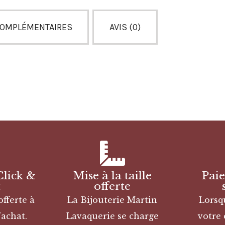
COMPLÉMENTAIRES
AVIS (0)
Click &
Mise à la taille
Pai
t
offerte
offerte à
La Bijouterie Martin
Lorsq
’achat.
Lavaquerie se charge
votre