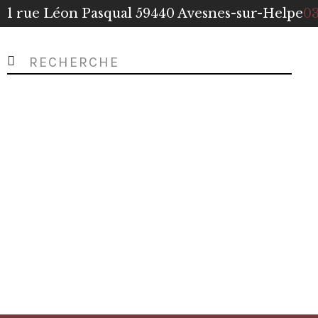
1 rue Léon Pasqual 59440 Avesnes-sur-Helpe
03