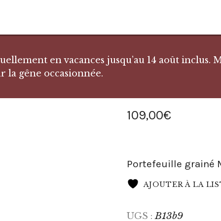
llement en vacances jusqu’au 14 août inclus. Me
r la gêne occasionnée.
109
,
00
€
Portefeuille grainé 
AJOUTER À LA LI
B13b9
UGS :