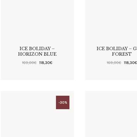
ICE BOLIDAY –
ICE BOLIDAY – 
HORIZON BLUE
FOREST
169
,
00
€
118
,
30
€
169
,
00
€
118
,
30
-30%