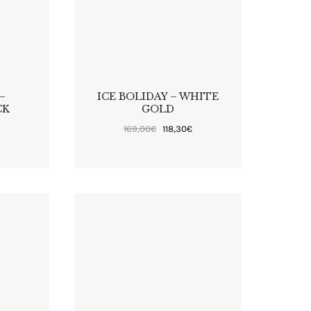
–
ICE BOLIDAY – WHITE
CK
GOLD
€
169
,
00
€
118
,
30
€