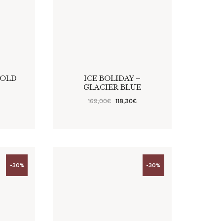
GOLD
ICE BOLIDAY –
GLACIER BLUE
€
169
,
00
€
118
,
30
€
-30%
-30%