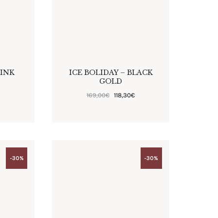
PINK
ICE BOLIDAY – BLACK
GOLD
€
169
,
00
€
118
,
30
€
-30%
-30%