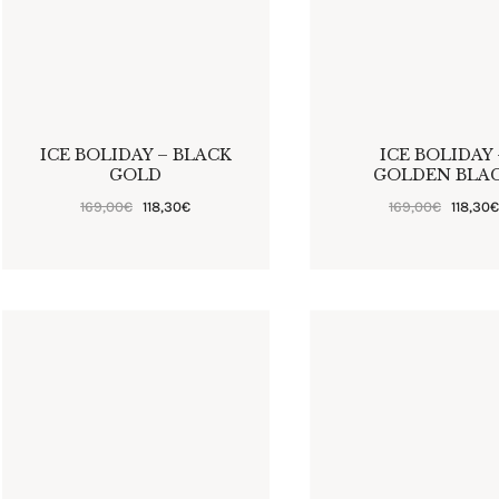
ICE BOLIDAY – BLACK
ICE BOLIDAY 
GOLD
GOLDEN BLA
169
,
00
€
118
,
30
€
169
,
00
€
118
,
30