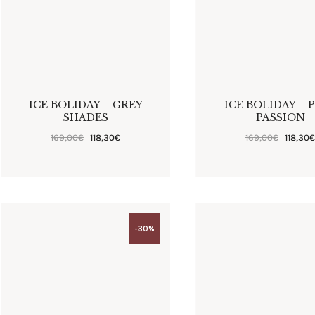
ICE BOLIDAY – GREY
ICE BOLIDAY – 
SHADES
PASSION
169
,
00
€
118
,
30
€
169
,
00
€
118
,
30
-30%