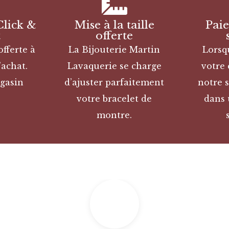
Click &
Mise à la taille
Pai
t
offerte
offerte à
La Bijouterie Martin
Lorsq
’achat.
Lavaquerie se charge
votre
gasin
d’ajuster parfaitement
notre s
votre bracelet de
dans 
montre.