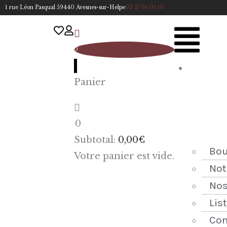
1 rue Léon Pasqual 59440 Avesnes-sur-Helpe
03 27 61 01 10
0
A
Panier
cc
u
eil
0
ACCUEIL
Subtotal:
0,00
€
NOTRE
Bou
Votre panier est vide.
HISTOIRE
Not
Nos
BOUTIQUE
Lis
NOS
Con