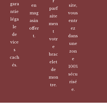
r
gara
en
site,
parf
ntie
mag
vous
aite
léga
asin
entr
men
le
offer
ez
t
de
t.
dans
votr
vice
une
e
s
zon
brac
cach
e
elet
és.
100%
de
sécu
mon
risé
tre.
e.