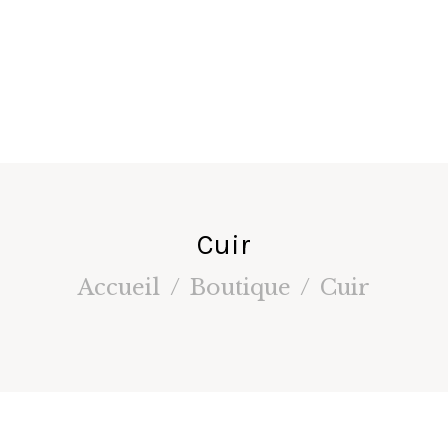
fa
ir
e
s
Cuir
Accueil
Boutique
Cuir