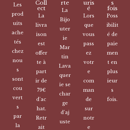
Coll
rte
uris
s
Les
ect
é
fois
La
prod
La
Lors
Poss
Bijo
uits
livra
que
ibilit
uter
ache
ison
vous
é de
ie
tés
est
pass
paie
Mar
chez
offer
ez
men
tin
nou
te à
votr
t en
Lava
s
part
e
plus
quer
sont
ir de
com
ieur
ie se
cou
79€
man
s
char
vert
d’ac
de
fois.
ge
s
hat.
sur
d’aj
par
Retr
notr
uste
la
ait
e