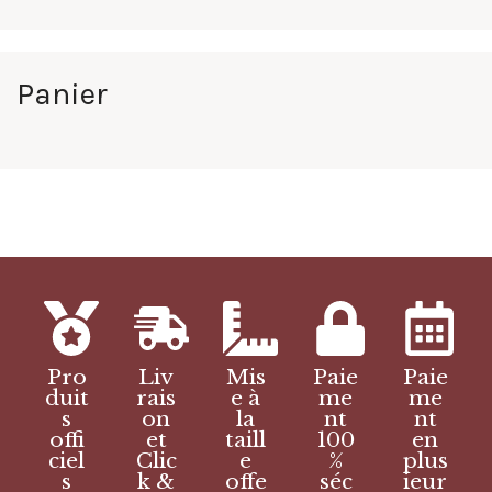
Panier
Pro
Liv
Mis
Paie
Paie
duit
rais
e à
me
me
s
on
la
nt
nt
offi
et
taill
100
en
ciel
Clic
e
%
plus
s
k &
offe
séc
ieur