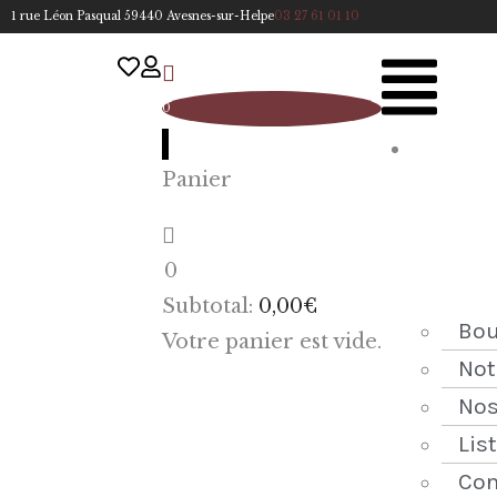
1 rue Léon Pasqual 59440 Avesnes-sur-Helpe
03 27 61 01 10
0
A
Panier
cc
u
eil
0
ACCUEIL
Subtotal:
0,00
€
NOTRE
Bou
Votre panier est vide.
HISTOIRE
Not
Nos
BOUTIQUE
Lis
NOS
Con