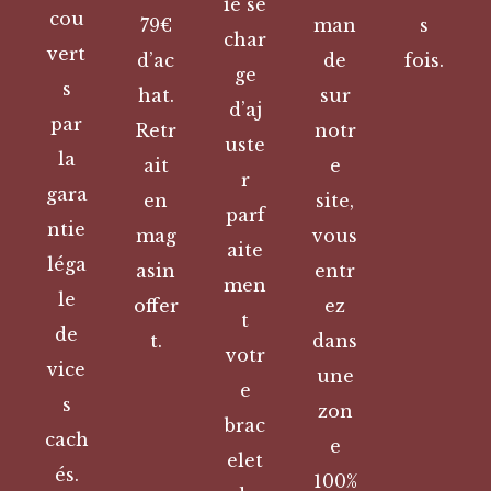
ie se
cou
79€
man
s
char
vert
d’ac
de
fois.
ge
s
hat.
sur
d’aj
par
Retr
notr
uste
la
ait
e
r
gara
en
site,
parf
ntie
mag
vous
aite
léga
asin
entr
men
le
offer
ez
t
de
t.
dans
votr
vice
une
e
s
zon
brac
cach
e
elet
és.
100%