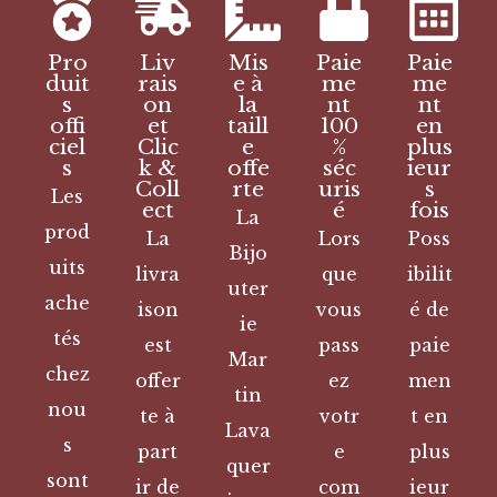
Pro
Liv
Mis
Paie
Paie
duit
rais
e à
me
me
s
on
la
nt
nt
offi
et
taill
100
en
ciel
Clic
e
%
plus
s
k &
offe
séc
ieur
Coll
rte
uris
s
Les
ect
é
fois
La
prod
La
Lors
Poss
Bijo
uits
livra
que
ibilit
uter
ache
ison
vous
é de
ie
tés
est
pass
paie
Mar
chez
offer
ez
men
tin
nou
te à
votr
t en
Lava
s
part
e
plus
quer
sont
ir de
com
ieur