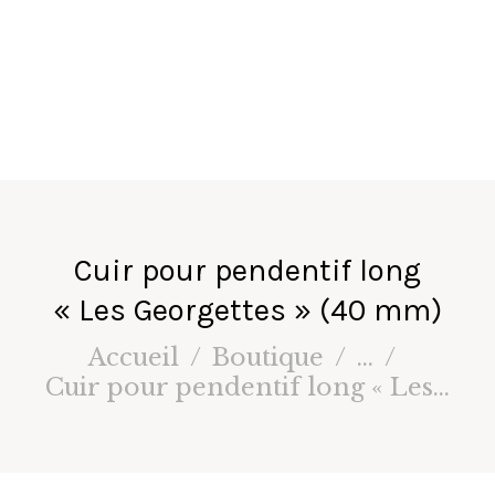
fa
ir
e
s
Cuir pour pendentif long
« Les Georgettes » (40 mm)
Accueil
Boutique
...
Cuir pour pendentif long « Les...