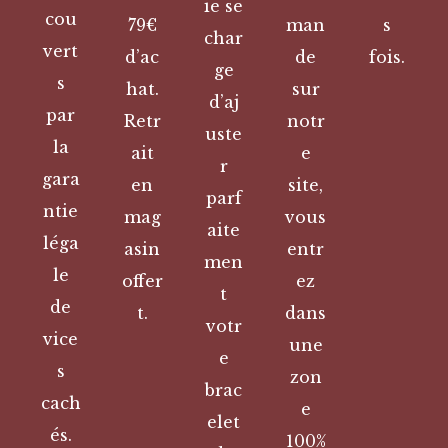
ie se
cou
79€
man
s
char
vert
d’ac
de
fois.
ge
s
hat.
sur
d’aj
par
Retr
notr
uste
la
ait
e
r
gara
en
site,
parf
ntie
mag
vous
aite
léga
asin
entr
men
le
offer
ez
t
de
t.
dans
votr
vice
une
e
s
zon
brac
cach
e
elet
és.
100%