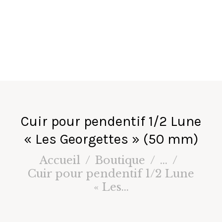
fa
ir
e
s
Cuir pour pendentif 1/2 Lune
« Les Georgettes » (50 mm)
Accueil
Boutique
...
Cuir pour pendentif 1/2 Lune
« Les...