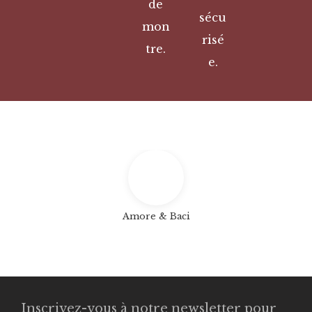
de
sécu
mon
risé
tre.
e.
Amore & Baci
Inscrivez-vous à notre newsletter pour