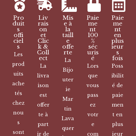
Pro
Liv
Mis
Paie
Paie
duit
rais
e à
me
me
s
on
la
nt
nt
offi
et
taill
100
en
ciel
Clic
e
%
plus
s
k &
offe
séc
ieur
Coll
rte
uris
s
Les
ect
é
fois
La
prod
La
Lors
Poss
Bijo
uits
livra
que
ibilit
uter
ache
ison
vous
é de
ie
tés
est
pass
paie
Mar
chez
offer
ez
men
tin
nou
te à
votr
t en
Lava
s
part
e
plus
quer
sont
ir de
com
ieur