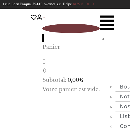
1 rue Léon Pasqual 59440 Avesnes-sur-Helpe
03 27 61 01 10
0
A
Panier
cc
u
eil
0
ACCUEIL
Subtotal:
0,00
€
NOTRE
Bou
Votre panier est vide.
HISTOIRE
Not
Nos
BOUTIQUE
Lis
NOS
Con