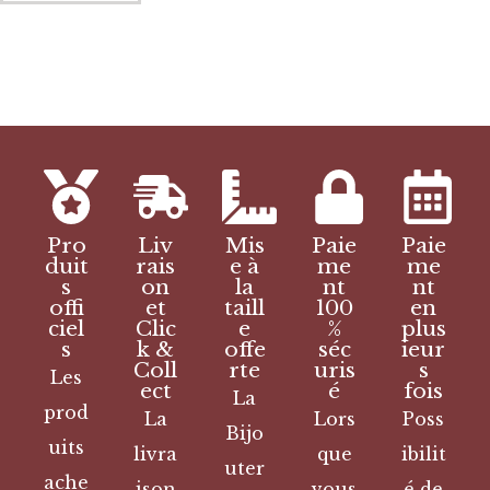
Pro
Liv
Mis
Paie
Paie
duit
rais
e à
me
me
s
on
la
nt
nt
offi
et
taill
100
en
ciel
Clic
e
%
plus
s
k &
offe
séc
ieur
Coll
rte
uris
s
Les
ect
é
fois
La
prod
La
Lors
Poss
Bijo
uits
livra
que
ibilit
uter
ache
ison
vous
é de