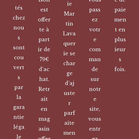
ie
tés
est
pass
paie
Mar
chez
offer
ez
men
tin
nou
te à
votr
t en
Lava
s
part
e
plus
quer
sont
ir de
com
ieur
ie se
cou
79€
man
s
char
vert
d’ac
de
fois.
ge
s
hat.
sur
d’aj
par
Retr
notr
uste
la
ait
e
r
gara
en
site,
parf
ntie
mag
vous
aite
léga
asin
entr
men
le
offer
ez