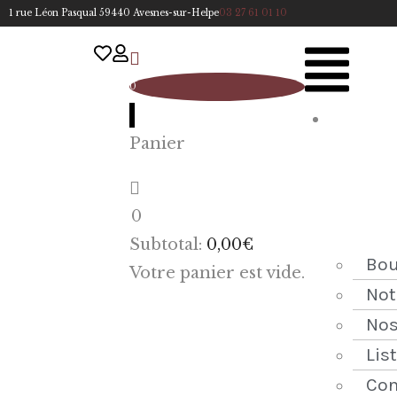
1 rue Léon Pasqual 59440 Avesnes-sur-Helpe
03 27 61 01 10
0
A
Panier
cc
u
eil
0
ACCUEIL
Subtotal:
0,00
€
NOTRE
Bou
Votre panier est vide.
HISTOIRE
Not
Nos
BOUTIQUE
Lis
NOS
Con