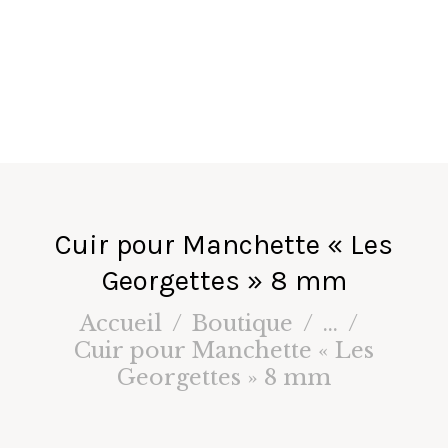
fa
ir
e
s
Cuir pour Manchette « Les
Georgettes » 8 mm
Accueil
Boutique
...
Cuir pour Manchette « Les
Georgettes » 8 mm