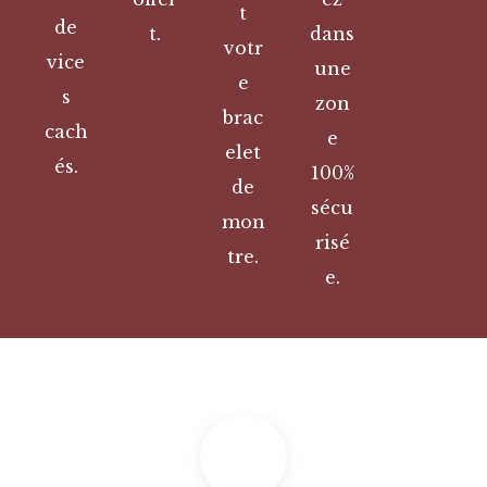
t
de
t.
dans
votr
vice
une
e
s
zon
brac
cach
e
elet
és.
100%
de
sécu
mon
risé
tre.
e.