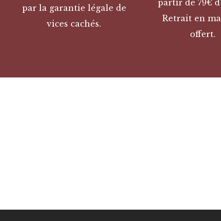
partir de 79€ d
par la garantie légale de
Retrait en ma
vices cachés.
offert.