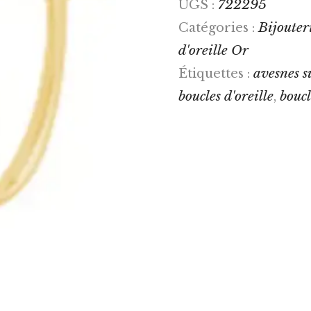
722295
UGS :
Bijouteri
Catégories :
d'oreille Or
avesnes s
Étiquettes :
boucles d'oreille
boucl
,