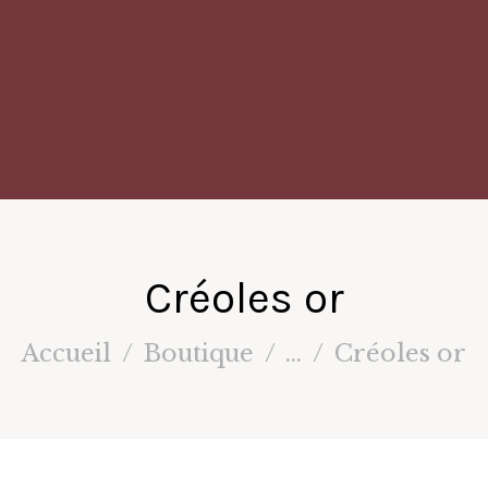
Créoles or
Accueil
Boutique
...
Créoles or