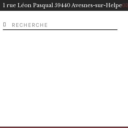
1 rue Léon Pasqual 59440 Avesnes-sur-Helpe
03