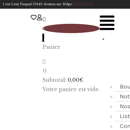
1 rue Léon Pasqual 59440 Avesnes-sur-Helpe
03 27 61 01 10
0
A
Panier
cc
u
eil
0
ACCUEIL
Subtotal:
0,00
€
NOTRE
Bou
Votre panier est vide.
HISTOIRE
Not
Nos
BOUTIQUE
Lis
NOS
Con