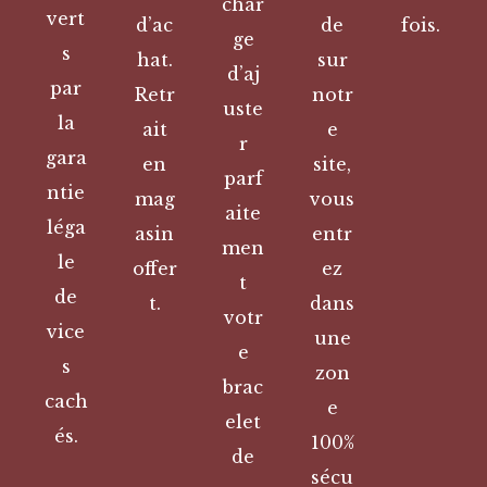
char
vert
d’ac
de
fois.
ge
s
hat.
sur
d’aj
par
Retr
notr
uste
la
ait
e
r
gara
en
site,
parf
ntie
mag
vous
aite
léga
asin
entr
men
le
offer
ez
t
de
t.
dans
votr
vice
une
e
s
zon
brac
cach
e
elet
és.
100%
de
sécu