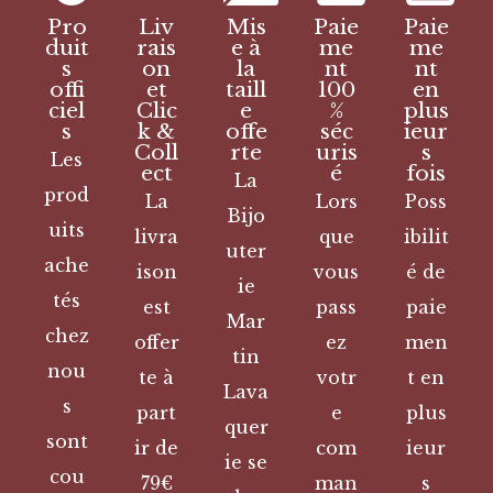
Pro
Liv
Mis
Paie
Paie
duit
rais
e à
me
me
s
on
la
nt
nt
offi
et
taill
100
en
ciel
Clic
e
%
plus
s
k &
offe
séc
ieur
Coll
rte
uris
s
Les
ect
é
fois
La
prod
La
Lors
Poss
Bijo
uits
livra
que
ibilit
uter
ache
ison
vous
é de
ie
tés
est
pass
paie
Mar
chez
offer
ez
men
tin
nou
te à
votr
t en
Lava
s
part
e
plus
quer
sont
ir de
com
ieur
ie se
cou
79€
man
s