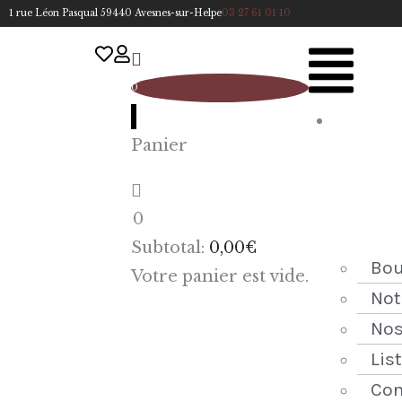
1 rue Léon Pasqual 59440 Avesnes-sur-Helpe
03 27 61 01 10
0
A
Panier
cc
u
eil
0
ACCUEIL
Subtotal:
0,00
€
NOTRE
Bou
Votre panier est vide.
HISTOIRE
Not
Nos
BOUTIQUE
Lis
NOS
Con