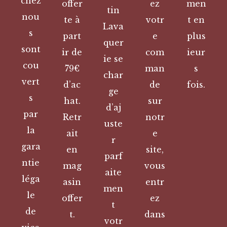
chez
offer
ez
men
tin
nou
te à
votr
t en
Lava
s
part
e
plus
quer
sont
ir de
com
ieur
ie se
cou
79€
man
s
char
vert
d’ac
de
fois.
ge
s
hat.
sur
d’aj
par
Retr
notr
uste
la
ait
e
r
gara
en
site,
parf
ntie
mag
vous
aite
léga
asin
entr
men
le
offer
ez
t
de
t.
dans
votr