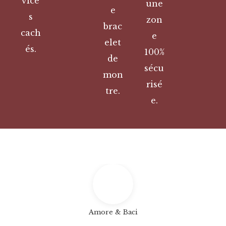
vice
une
e
s
zon
brac
cach
e
elet
és.
100%
de
sécu
mon
risé
tre.
e.
Amore & Baci