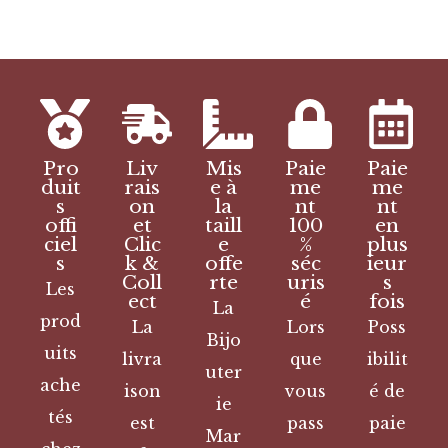
Pro
Liv
Mis
Paie
Paie
duit
rais
e à
me
me
s
on
la
nt
nt
offi
et
taill
100
en
ciel
Clic
e
%
plus
s
k &
offe
séc
ieur
Coll
rte
uris
s
Les
ect
é
fois
La
prod
La
Lors
Poss
Bijo
uits
livra
que
ibilit
uter
ache
ison
vous
é de
ie
tés
est
pass
paie
Mar