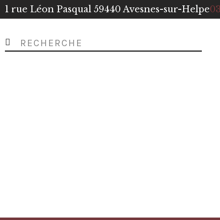
1 rue Léon Pasqual 59440 Avesnes-sur-Helpe
03