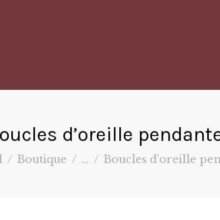
oucles d’oreille pendant
l
Boutique
...
Boucles d’oreille pe