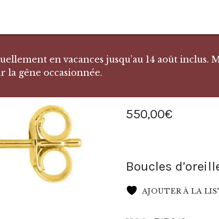
llement en vacances jusqu’au 14 août inclus. Me
r la gêne occasionnée.
550
,
00
€
Boucles d’oreil
AJOUTER À LA LI