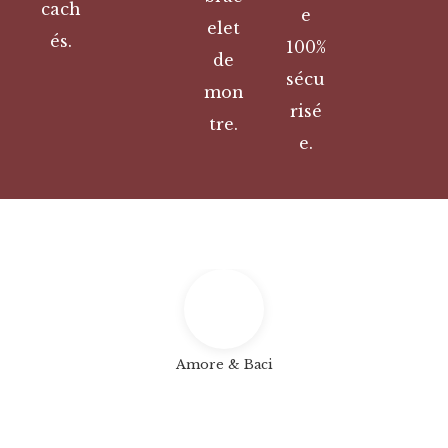
cach
e
elet
és.
100%
de
sécu
mon
risé
tre.
e.
Amore & Baci