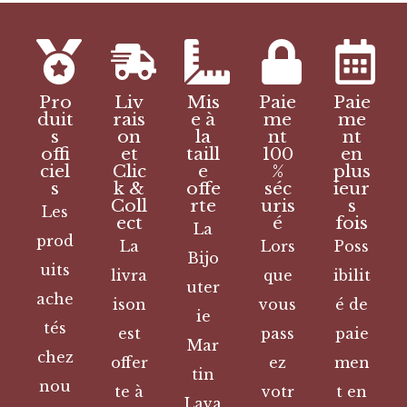
Pro
Liv
Mis
Paie
Paie
duit
rais
e à
me
me
s
on
la
nt
nt
offi
et
taill
100
en
ciel
Clic
e
%
plus
s
k &
offe
séc
ieur
Coll
rte
uris
s
Les
ect
é
fois
La
prod
La
Lors
Poss
Bijo
uits
livra
que
ibilit
uter
ache
ison
vous
é de
ie
tés
est
pass
paie
Mar
chez
offer
ez
men
tin
nou
te à
votr
t en
Lava