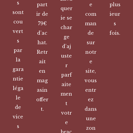
s
part
e
plus
quer
sont
ir de
com
ieur
ie se
cou
79€
man
s
char
vert
d’ac
de
fois.
ge
s
hat.
sur
d’aj
par
Retr
notr
uste
la
ait
e
r
gara
en
site,
parf
ntie
mag
vous
aite
léga
asin
entr
men
le
offer
ez
t
de
t.
dans
votr
vice
une
e
s
zon
brac