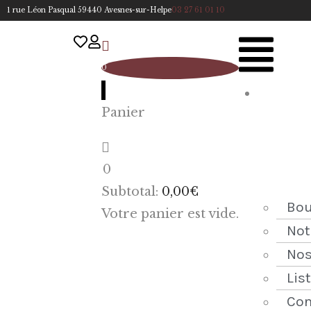
1 rue Léon Pasqual 59440 Avesnes-sur-Helpe
03 27 61 01 10
0
A
Panier
cc
u
eil
0
ACCUEIL
Subtotal:
0,00
€
NOTRE
Bou
Votre panier est vide.
HISTOIRE
Not
Nos
BOUTIQUE
Lis
NOS
Con