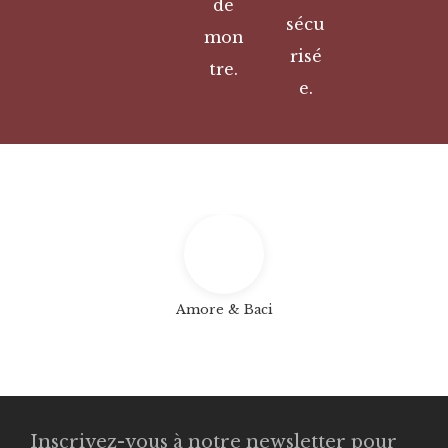
de
sécu
mon
risé
tre.
e.
Amore & Baci
Inscrivez-vous à notre newsletter pour