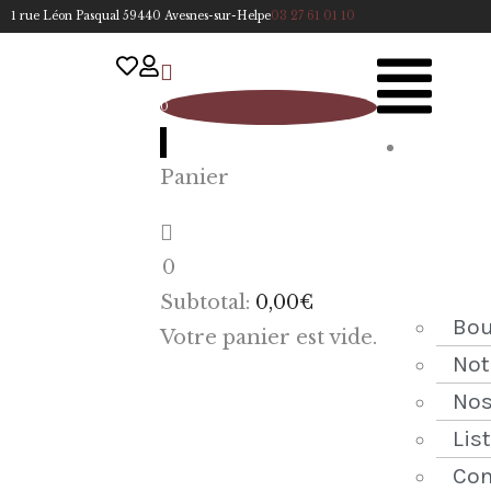
1 rue Léon Pasqual 59440 Avesnes-sur-Helpe
03 27 61 01 10
0
A
Panier
cc
u
eil
0
ACCUEIL
Subtotal:
0,00
€
NOTRE
Bou
Votre panier est vide.
HISTOIRE
Not
Nos
BOUTIQUE
Lis
NOS
Con