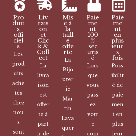
Pro
Liv
Mis
Paie
Paie
duit
rais
e à
me
me
s
on
la
nt
nt
offi
et
taill
100
en
ciel
Clic
e
%
plus
s
k &
offe
séc
ieur
Coll
rte
uris
s
Les
ect
é
fois
La
prod
La
Lors
Poss
Bijo
uits
livra
que
ibilit
uter
ache
ison
vous
é de
ie
tés
est
pass
paie
Mar
chez
offer
ez
men
tin
nou
te à
votr
t en
Lava
s
part
e
plus
quer
sont
ir de
com
ieur