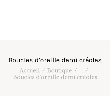
fa
ir
e
s
Boucles d’oreille demi créoles
Accueil
Boutique
...
Boucles d’oreille demi créoles