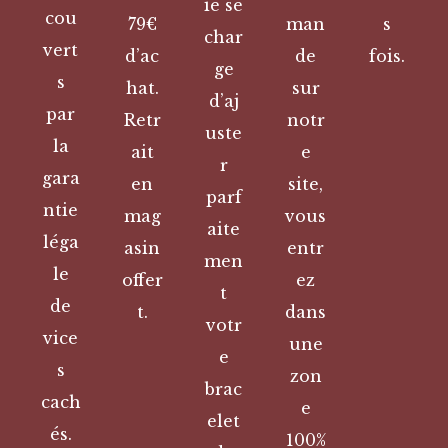
ie se
cou
79€
man
s
char
vert
d’ac
de
fois.
ge
s
hat.
sur
d’aj
par
Retr
notr
uste
la
ait
e
r
gara
en
site,
parf
ntie
mag
vous
aite
léga
asin
entr
men
le
offer
ez
t
de
t.
dans
votr
vice
une
e
s
zon
brac
cach
e
elet
és.
100%