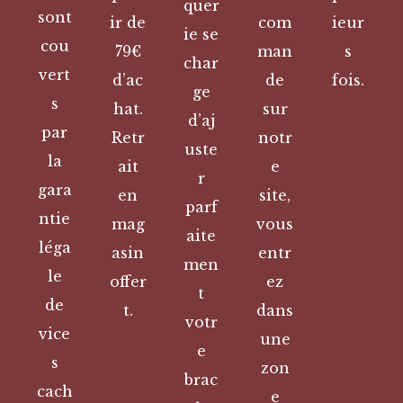
quer
sont
ir de
com
ieur
ie se
cou
79€
man
s
char
vert
d’ac
de
fois.
ge
s
hat.
sur
d’aj
par
Retr
notr
uste
la
ait
e
r
gara
en
site,
parf
ntie
mag
vous
aite
léga
asin
entr
men
le
offer
ez
t
de
t.
dans
votr
vice
une
e
s
zon
brac
cach
e