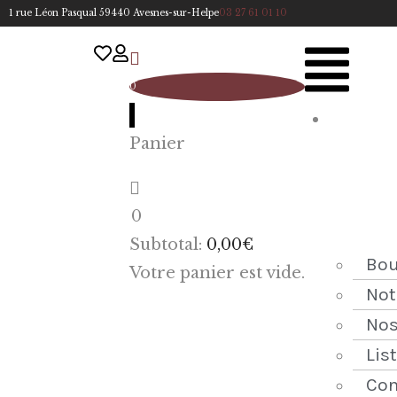
1 rue Léon Pasqual 59440 Avesnes-sur-Helpe
03 27 61 01 10
0
A
Panier
cc
u
eil
0
ACCUEIL
Subtotal:
0,00
€
NOTRE
Bou
Votre panier est vide.
HISTOIRE
Not
Nos
BOUTIQUE
Lis
NOS
Con