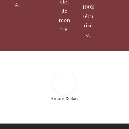
elet
és.
100%
de
sécu
mon
risé
tre.
e.
Amore & Baci