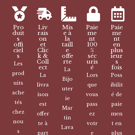
Pro
Liv
Mis
Paie
Paie
duit
rais
e à
me
me
s
on
la
nt
nt
offi
et
taill
100
en
ciel
Clic
e
%
plus
s
k &
offe
séc
ieur
Coll
rte
uris
s
Les
ect
é
fois
La
prod
La
Lors
Poss
Bijo
uits
livra
que
ibilit
uter
ache
ison
vous
é de
ie
tés
est
pass
paie
Mar
chez
offer
ez
men
tin
nou
te à
votr
t en
Lava
s
part
e
plus