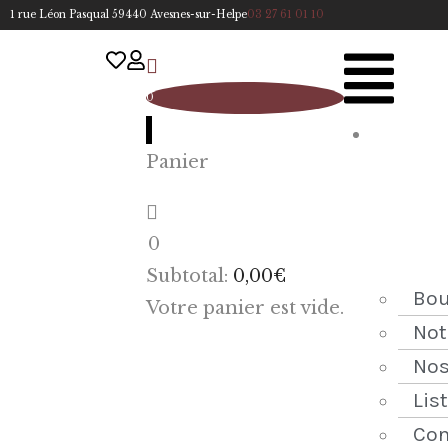
1 rue Léon Pasqual 59440 Avesnes-sur-Helpe
03 27 61 01 10
0
A
Panier
cc
u
eil
0
ACCUEIL
Subtotal:
0,00
€
NOTRE
Bou
Votre panier est vide.
HISTOIRE
Not
Nos
BOUTIQUE
Lis
NOS
Con