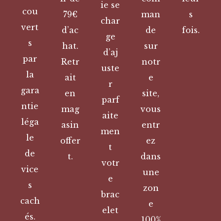
ie se
cou
79€
man
s
char
vert
d’ac
de
fois.
ge
s
hat.
sur
d’aj
par
Retr
notr
uste
la
ait
e
r
gara
en
site,
parf
ntie
mag
vous
aite
léga
asin
entr
men
le
offer
ez
t
de
t.
dans
votr
vice
une
e
s
zon
brac
cach
e
elet
és.
100%