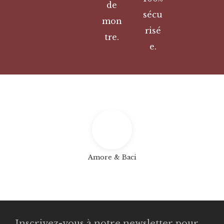
de
sécu
mon
risé
tre.
e.
Amore & Baci
Inscrivez-vous à notre newsletter pour