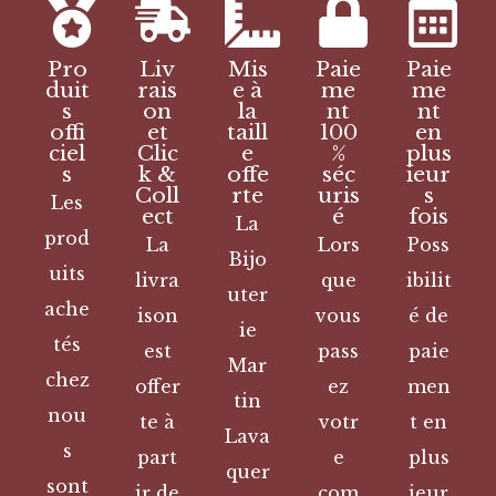
Pro
Liv
Mis
Paie
Paie
duit
rais
e à
me
me
s
on
la
nt
nt
offi
et
taill
100
en
ciel
Clic
e
%
plus
s
k &
offe
séc
ieur
Coll
rte
uris
s
Les
ect
é
fois
La
prod
La
Lors
Poss
Bijo
uits
livra
que
ibilit
uter
ache
ison
vous
é de
ie
tés
est
pass
paie
Mar
chez
offer
ez
men
tin
nou
te à
votr
t en
Lava
s
part
e
plus
quer
sont
ir de
com
ieur