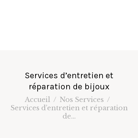
fa
ir
e
s
Services d’entretien et
réparation de bijoux
Accueil
Nos Services
Services d’entretien et réparation
de...