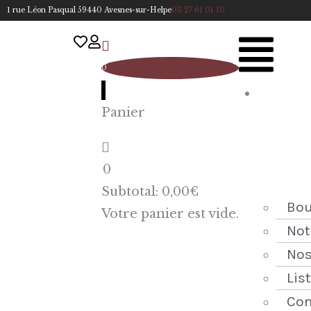
1 rue Léon Pasqual 59440 Avesnes-sur-Helpe
03 27 61 01 10
0
A
Panier
cc
u
eil
0
ACCUEIL
Subtotal:
0,00
€
NOTRE
Bou
Votre panier est vide.
HISTOIRE
Not
Nos
BOUTIQUE
Lis
NOS
Con