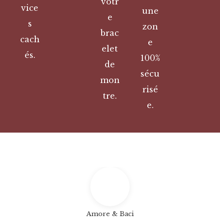
votr
vice
une
e
s
zon
brac
cach
e
elet
és.
100%
de
sécu
mon
risé
tre.
e.
Amore & Baci