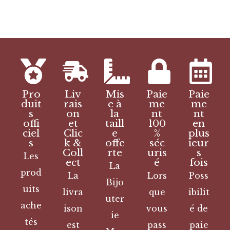
Pro
Liv
Mis
Paie
Paie
duit
rais
e à
me
me
s
on
la
nt
nt
offi
et
taill
100
en
ciel
Clic
e
%
plus
s
k &
offe
séc
ieur
Coll
rte
uris
s
Les
ect
é
fois
La
prod
La
Lors
Poss
Bijo
uits
livra
que
ibilit
uter
ache
ison
vous
é de
ie
tés
est
pass
paie