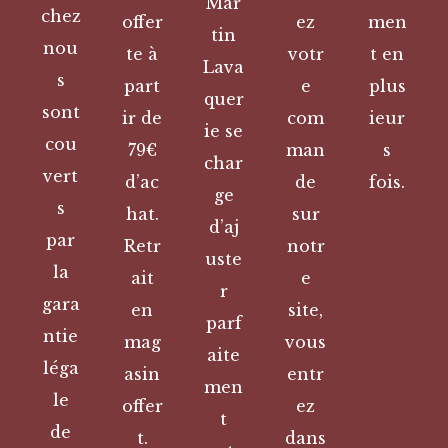
Mar
chez
offer
ez
men
tin
nou
te à
votr
t en
Lava
s
part
e
plus
quer
sont
ir de
com
ieur
ie se
cou
79€
man
s
char
vert
d’ac
de
fois.
ge
s
hat.
sur
d’aj
par
Retr
notr
uste
la
ait
e
r
gara
en
site,
parf
ntie
mag
vous
aite
léga
asin
entr
men
le
offer
ez
t
de
t.
dans