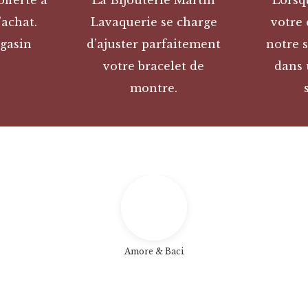
offerte à
La Bijouterie Martin
Lorsq
’achat.
Lavaquerie se charge
votre
gasin
d’ajuster parfaitement
notre s
votre bracelet de
dans 
montre.
Amore & Baci