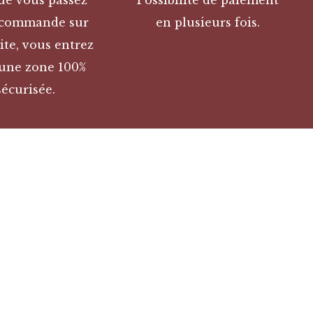
ue vous passez
Possibilité de paiement
 commande sur
en plusieurs fois.
ite, vous entrez
une zone 100%
sécurisée.