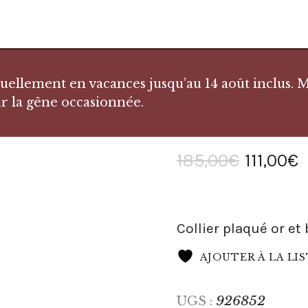
llement en vacances jusqu’au 14 août inclus. Me
r la gêne occasionnée.
185
,
00
€
111
,
00
€
Collier plaqué or et 
AJOUTER À LA LI
926852
UGS :