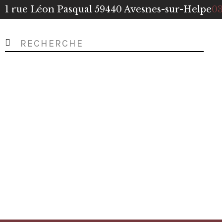
1 rue Léon Pasqual 59440 Avesnes-sur-Helpe
03