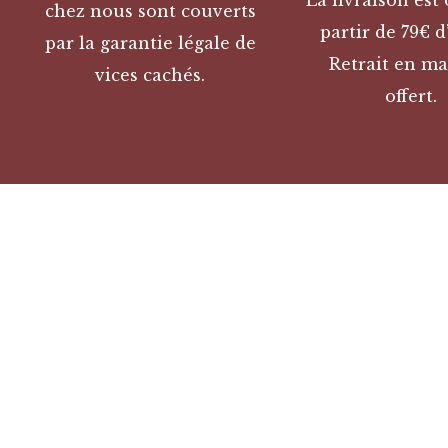
La livraison est 
chez nous sont couverts
partir de 79€ d
par la garantie légale de
Retrait en ma
vices cachés.
offert.