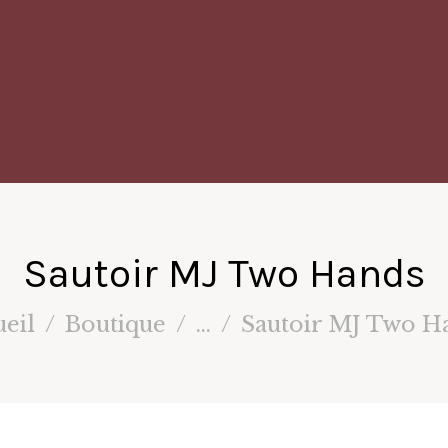
Sautoir MJ Two Hands
ueil
Boutique
...
Sautoir MJ Two H