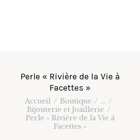
fa
ir
e
s
Perle « Rivière de la Vie à
Facettes »
Accueil
Boutique
...
Bijouterie et Joaillerie
Perle « Rivière de la Vie à
Facettes »