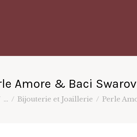
rle Amore & Baci Swarov
...
Bijouterie et Joaillerie
Perle Amo