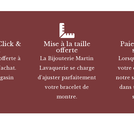
Click &
Mise à la taille
Pai
t
offerte
offerte à
La Bijouterie Martin
Lorsq
’achat.
Lavaquerie se charge
votre
gasin
d’ajuster parfaitement
notre s
votre bracelet de
dans 
montre.