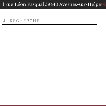
1 rue Léon Pasqual 59440 Avesnes-sur-Helpe
03