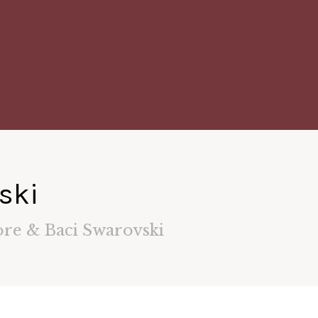
ski
re & Baci Swarovski