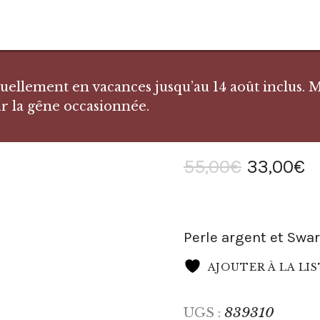
llement en vacances jusqu’au 14 août inclus. Me
r la gêne occasionnée.
55
,
00
€
33
,
00
€
Perle argent et Swa
AJOUTER À LA LI
839310
UGS :