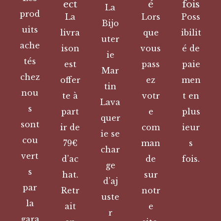
ect
é
fois
La
prod
La
Lors
Poss
Bijo
uits
livra
que
ibilit
uter
ache
ison
vous
é de
ie
tés
est
pass
paie
Mar
chez
offer
ez
men
tin
nou
te à
votr
t en
Lava
s
part
e
plus
quer
sont
ir de
com
ieur
ie se
cou
79€
man
s
char
vert
d’ac
de
fois.
ge
s
hat.
sur
d’aj
par
Retr
notr
uste
la
ait
e
r
gara