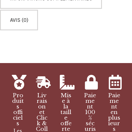
AVIS (0)
Pro
Liv
Mis
Paie
Paie
duit
rais
e à
me
me
s
on
la
nt
nt
offi
et
taill
100
en
ciel
Clic
e
%
plus
s
k &
offe
séc
ieur
Coll
rte
uris
s
Les