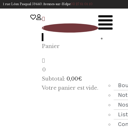
1 rue Léon Pasqual 59440 Avesnes-sur-Helpe
03 27 61 01 10
0
A
Panier
cc
u
eil
0
ACCUEIL
Subtotal:
0,00
€
NOTRE
Bou
Votre panier est vide.
HISTOIRE
Not
Nos
BOUTIQUE
Lis
NOS
Con