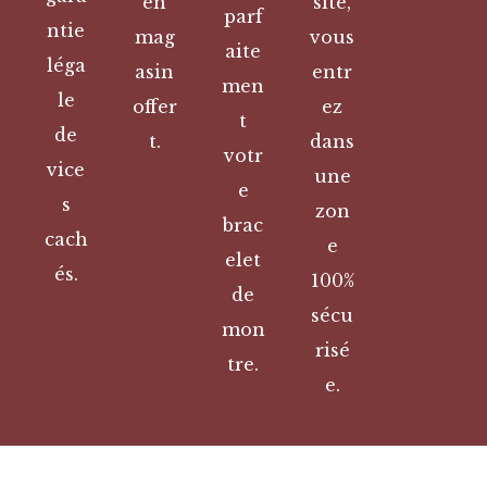
en
site,
parf
ntie
mag
vous
aite
léga
asin
entr
men
le
offer
ez
t
de
t.
dans
votr
vice
une
e
s
zon
brac
cach
e
elet
és.
100%
de
sécu
mon
risé
tre.
e.