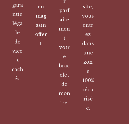
r
gara
en
site,
parf
ntie
mag
vous
aite
léga
asin
entr
men
le
offer
ez
t
de
t.
dans
votr
vice
une
e
s
zon
brac
cach
e
elet
és.
100%
de
sécu
mon
risé
tre.
e.