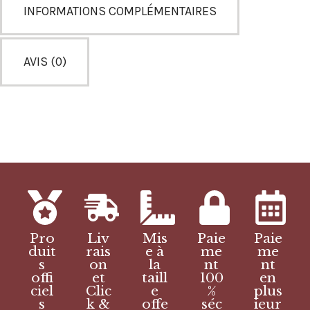
INFORMATIONS COMPLÉMENTAIRES
AVIS (0)
Pro
Liv
Mis
Paie
Paie
duit
rais
e à
me
me
s
on
la
nt
nt
offi
et
taill
100
en
ciel
Clic
e
%
plus
s
k &
offe
séc
ieur