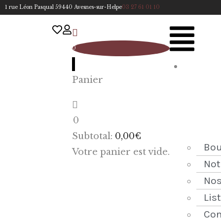
1 rue Léon Pasqual 59440 Avesnes-sur-Helpe
03 27 61 01 10
0
A
Panier
cc
u
eil
0
ACCUEIL
Subtotal:
0,00
€
NOTRE
Bou
Votre panier est vide.
HISTOIRE
Not
Nos
BOUTIQUE
Lis
NOS
Con