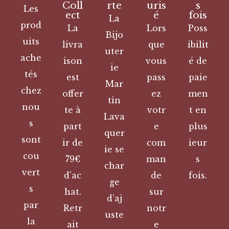
Coll
rte
uris
s
Les
ect
é
fois
La
prod
La
Lors
Poss
Bijo
uits
livra
que
ibilit
uter
ache
ison
vous
é de
ie
tés
est
pass
paie
Mar
chez
offer
ez
men
tin
nou
te à
votr
t en
Lava
s
part
e
plus
quer
sont
ir de
com
ieur
ie se
cou
79€
man
s
char
vert
d’ac
de
fois.
ge
s
hat.
sur
d’aj
par
Retr
notr
uste
la
ait
e