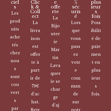
ciel
Clic
e
%
plus
s
k &
offe
séc
ieur
Coll
rte
uris
s
Les
ect
é
fois
La
prod
La
Lors
Poss
Bijo
uits
livra
que
ibilit
uter
ache
ison
vous
é de
ie
tés
est
pass
paie
Mar
chez
offer
ez
men
tin
nou
te à
votr
t en
Lava
s
part
e
plus
quer
sont
ir de
com
ieur
ie se
cou
79€
man
s
char
vert
d’ac
de
fois.
ge
s
hat.
sur
d’aj
par
Retr
notr