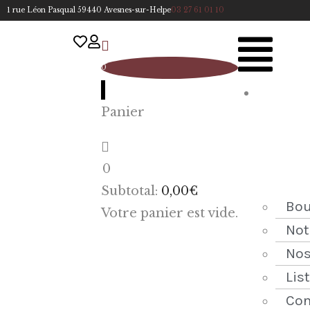
1 rue Léon Pasqual 59440 Avesnes-sur-Helpe
03 27 61 01 10
0
A
Panier
cc
u
eil
0
ACCUEIL
Subtotal:
0,00
€
NOTRE
Bou
Votre panier est vide.
HISTOIRE
Not
Nos
BOUTIQUE
Lis
NOS
Con