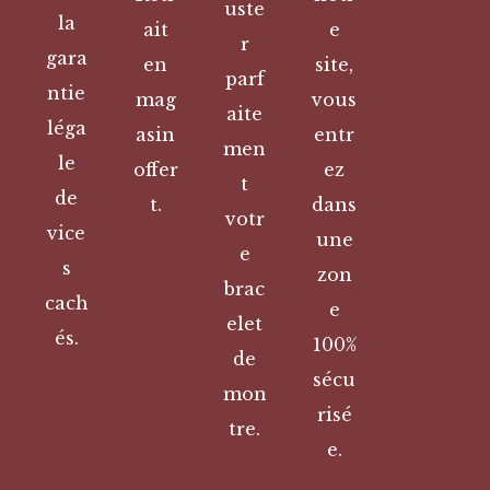
uste
la
ait
e
r
gara
en
site,
parf
ntie
mag
vous
aite
léga
asin
entr
men
le
offer
ez
t
de
t.
dans
votr
vice
une
e
s
zon
brac
cach
e
elet
és.
100%
de
sécu
mon
risé
tre.
e.