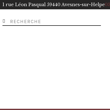
1 rue Léon Pasqual 59440 Avesnes-sur-Helpe
03