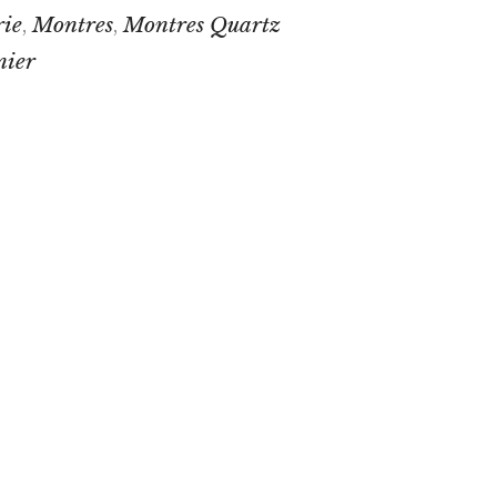
rie
Montres
Montres Quartz
,
,
nier