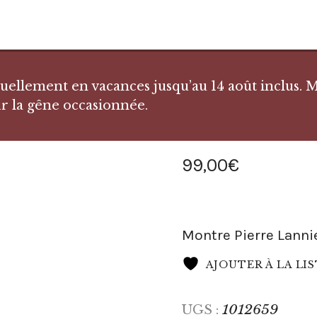
llement en vacances jusqu’au 14 août inclus. Me
r la gêne occasionnée.
99
,
00
€
Montre Pierre Lannie
AJOUTER À LA LI
1012659
UGS :