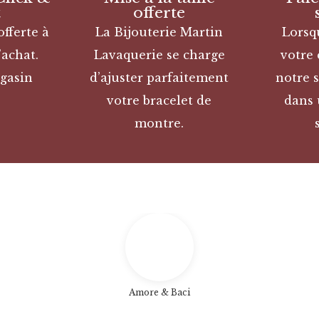
t
offerte
offerte à
La Bijouterie Martin
Lorsq
’achat.
Lavaquerie se charge
votre
gasin
d’ajuster parfaitement
notre s
votre bracelet de
dans 
montre.
Amore & Baci