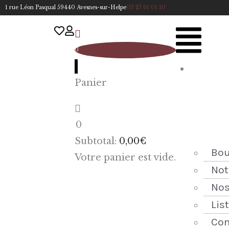
1 rue Léon Pasqual 59440 Avesnes-sur-Helpe
03 27 61 01 10
0
A
Panier
cc
u
eil
0
ACCUEIL
Subtotal:
0,00
€
NOTRE
Bou
Votre panier est vide.
HISTOIRE
Not
Nos
BOUTIQUE
Lis
NOS
Con