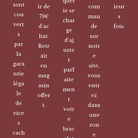
quer
sont
ir de
com
ieur
ie se
cou
79€
man
s
char
vert
d’ac
de
fois.
ge
s
hat.
sur
d’aj
par
Retr
notr
uste
la
ait
e
r
gara
en
site,
parf
ntie
mag
vous
aite
léga
asin
entr
men
le
offer
ez
t
de
t.
dans
votr
vice
une
e
s
zon
brac
cach
e