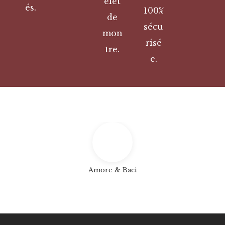
elet
és.
100%
de
sécu
mon
risé
tre.
e.
Amore & Baci