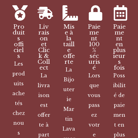
Pro
Liv
Mis
Paie
Paie
duit
rais
e à
me
me
s
on
la
nt
nt
offi
et
taill
100
en
ciel
Clic
e
%
plus
s
k &
offe
séc
ieur
Coll
rte
uris
s
Les
ect
é
fois
La
prod
La
Lors
Poss
Bijo
uits
livra
que
ibilit
uter
ache
ison
vous
é de
ie
tés
est
pass
paie
Mar
chez
offer
ez
men
tin
nou
te à
votr
t en
Lava
s
part
e
plus