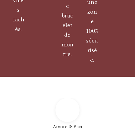
vice
une
e
s
zon
brac
cach
e
elet
és.
100%
de
sécu
mon
risé
tre.
e.
Amore & Baci