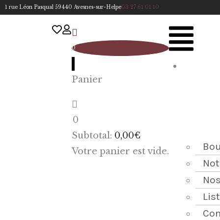
1 rue Léon Pasqual 59440 Avesnes-sur-Helpe
03 27 61 01 10
0
A
Panier
cc
u
eil
0
ACCUEIL
Subtotal:
0,00
€
NOTRE
Bou
Votre panier est vide.
HISTOIRE
Not
Nos
BOUTIQUE
Lis
NOS
Con