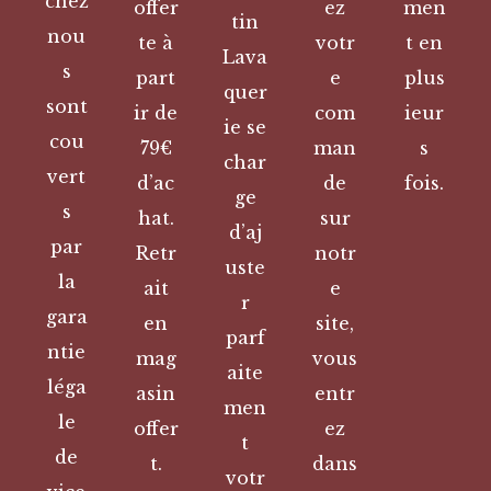
chez
offer
ez
men
tin
nou
te à
votr
t en
Lava
s
part
e
plus
quer
sont
ir de
com
ieur
ie se
cou
79€
man
s
char
vert
d’ac
de
fois.
ge
s
hat.
sur
d’aj
par
Retr
notr
uste
la
ait
e
r
gara
en
site,
parf
ntie
mag
vous
aite
léga
asin
entr
men
le
offer
ez
t
de
t.
dans
votr