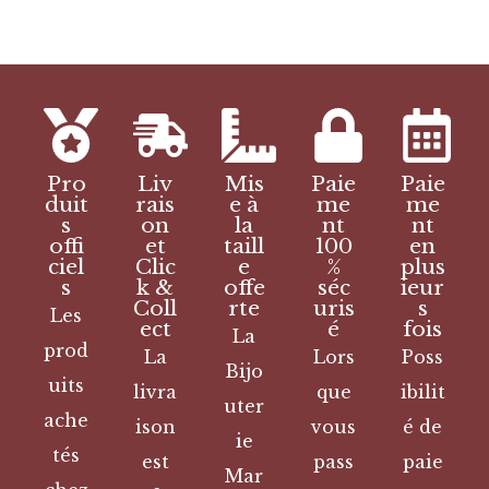
Pro
Liv
Mis
Paie
Paie
duit
rais
e à
me
me
s
on
la
nt
nt
offi
et
taill
100
en
ciel
Clic
e
%
plus
s
k &
offe
séc
ieur
Coll
rte
uris
s
Les
ect
é
fois
La
prod
La
Lors
Poss
Bijo
uits
livra
que
ibilit
uter
ache
ison
vous
é de
ie
tés
est
pass
paie
Mar