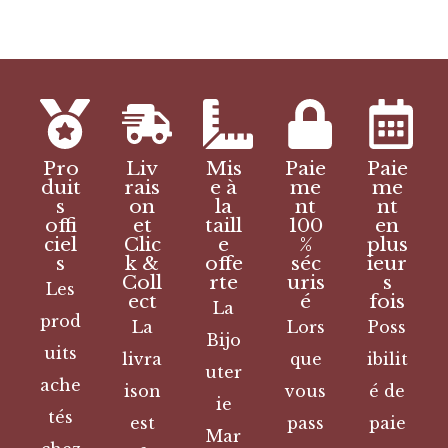
Pro
Liv
Mis
Paie
Paie
duit
rais
e à
me
me
s
on
la
nt
nt
offi
et
taill
100
en
ciel
Clic
e
%
plus
s
k &
offe
séc
ieur
Coll
rte
uris
s
Les
ect
é
fois
La
prod
La
Lors
Poss
Bijo
uits
livra
que
ibilit
uter
ache
ison
vous
é de
ie
tés
est
pass
paie
Mar