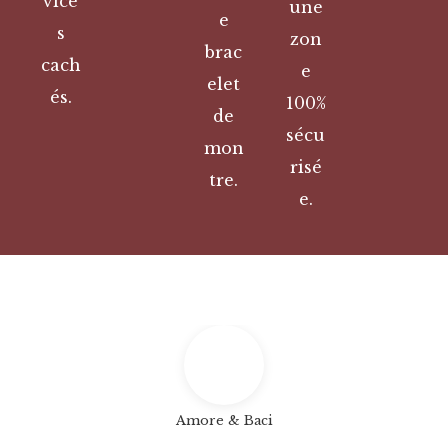
vice
une
e
s
zon
brac
cach
e
elet
és.
100%
de
sécu
mon
risé
tre.
e.
Amore & Baci