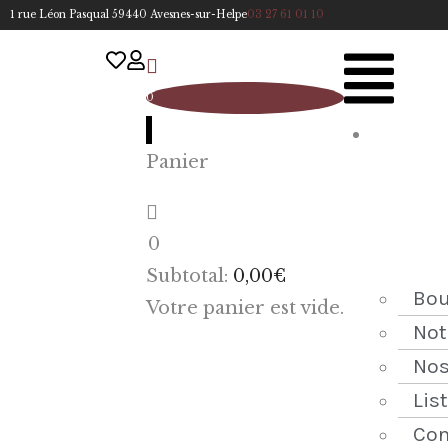
1 rue Léon Pasqual 59440 Avesnes-sur-Helpe
03 27 61 01 10
0
A
Panier
cc
u
eil
0
ACCUEIL
Subtotal:
0,00
€
NOTRE
Bou
Votre panier est vide.
HISTOIRE
Not
Nos
BOUTIQUE
Lis
NOS
Con