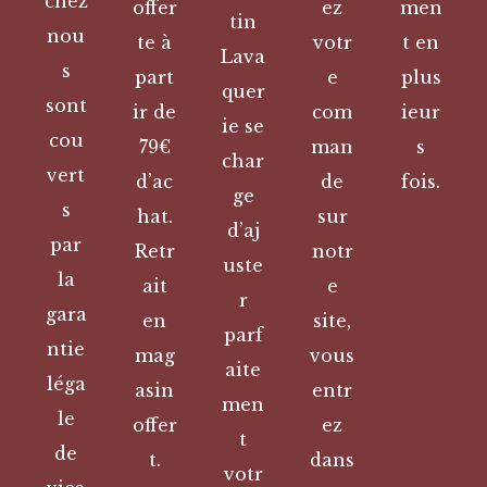
chez
offer
ez
men
tin
nou
te à
votr
t en
Lava
s
part
e
plus
quer
sont
ir de
com
ieur
ie se
cou
79€
man
s
char
vert
d’ac
de
fois.
ge
s
hat.
sur
d’aj
par
Retr
notr
uste
la
ait
e
r
gara
en
site,
parf
ntie
mag
vous
aite
léga
asin
entr
men
le
offer
ez
t
de
t.
dans
votr