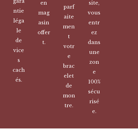
gara
en
site,
parf
ntie
mag
vous
aite
léga
asin
entr
men
le
offer
ez
t
de
t.
dans
votr
vice
une
e
s
zon
brac
cach
e
elet
és.
100%
de
sécu
mon
risé
tre.
e.