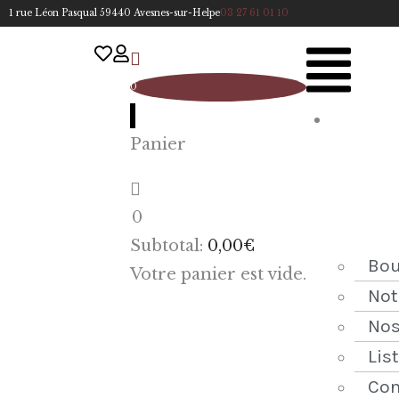
1 rue Léon Pasqual 59440 Avesnes-sur-Helpe
03 27 61 01 10
0
A
Panier
cc
u
eil
0
ACCUEIL
Subtotal:
0,00
€
NOTRE
Bou
Votre panier est vide.
HISTOIRE
Not
Nos
BOUTIQUE
Lis
NOS
Con