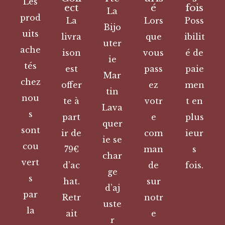
Les
ect
é
fois
La
prod
La
Lors
Poss
Bijo
uits
livra
que
ibilit
uter
ache
ison
vous
é de
ie
tés
est
pass
paie
Mar
chez
offer
ez
men
tin
nou
te à
votr
t en
Lava
s
part
e
plus
quer
sont
ir de
com
ieur
ie se
cou
79€
man
s
char
vert
d’ac
de
fois.
ge
s
hat.
sur
d’aj
par
Retr
notr
uste
la
ait
e
r