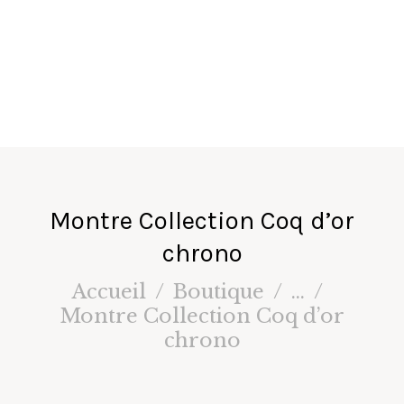
fa
ir
e
s
Montre Collection Coq d’or
chrono
Accueil
Boutique
...
Montre Collection Coq d’or
chrono