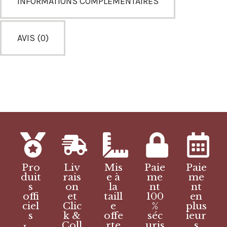
INFORMATIONS COMPLÉMENTAIRES
AVIS (0)
Pro
Liv
Mis
Paie
Paie
duit
rais
e à
me
me
s
on
la
nt
nt
offi
et
taill
100
en
ciel
Clic
e
%
plus
s
k &
offe
séc
ieur
Coll
rte
uris
s