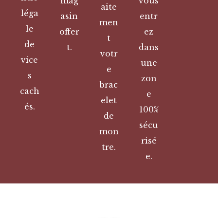
mag
vous
aite
léga
asin
entr
men
le
offer
ez
t
de
t.
dans
votr
vice
une
e
s
zon
brac
cach
e
elet
és.
100%
de
sécu
mon
risé
tre.
e.