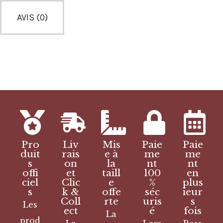
AVIS (0)
Pro
Liv
Mis
Paie
Paie
duit
rais
e à
me
me
s
on
la
nt
nt
offi
et
taill
100
en
ciel
Clic
e
%
plus
s
k &
offe
séc
ieur
Coll
rte
uris
s
Les
ect
é
fois
La
prod