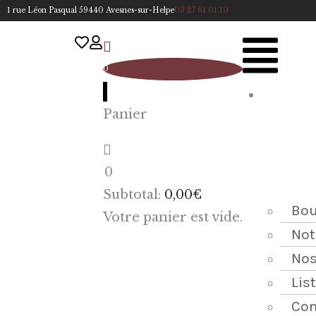
1 rue Léon Pasqual 59440 Avesnes-sur-Helpe
03 27 61 01 10
0
A
Panier
cc
u
eil
0
ACCUEIL
Subtotal:
0,00
€
NOTRE
Bou
Votre panier est vide.
HISTOIRE
Not
Nos
BOUTIQUE
Lis
NOS
Con