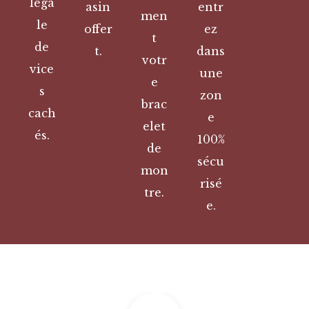
léga
asin
entr
men
le
offer
ez
t
de
t.
dans
votr
vice
une
e
s
zon
brac
cach
e
elet
és.
100%
de
sécu
mon
risé
tre.
e.