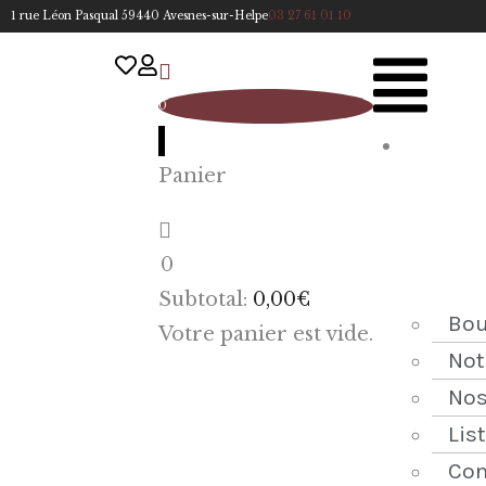
1 rue Léon Pasqual 59440 Avesnes-sur-Helpe
03 27 61 01 10
0
A
Panier
cc
u
eil
0
ACCUEIL
Subtotal:
0,00
€
NOTRE
Bou
Votre panier est vide.
HISTOIRE
Not
Nos
BOUTIQUE
Lis
NOS
Con