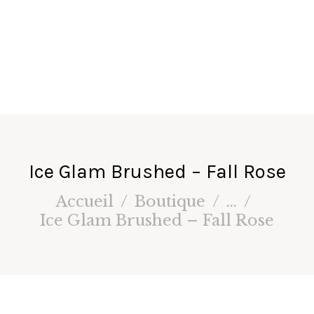
fa
ir
e
s
Ice Glam Brushed – Fall Rose
Accueil
Boutique
...
Ice Glam Brushed – Fall Rose