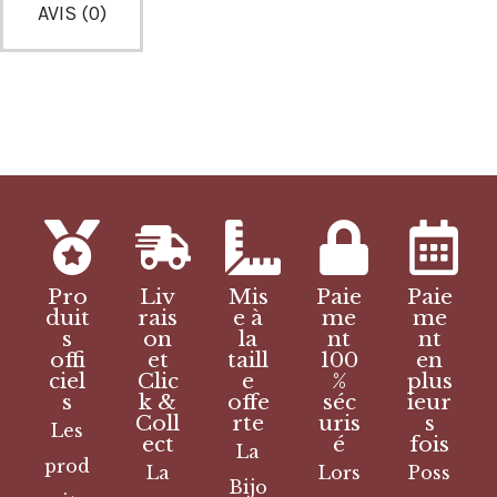
AVIS (0)
Pro
Liv
Mis
Paie
Paie
duit
rais
e à
me
me
s
on
la
nt
nt
offi
et
taill
100
en
ciel
Clic
e
%
plus
s
k &
offe
séc
ieur
Coll
rte
uris
s
Les
ect
é
fois
La
prod
La
Lors
Poss
Bijo