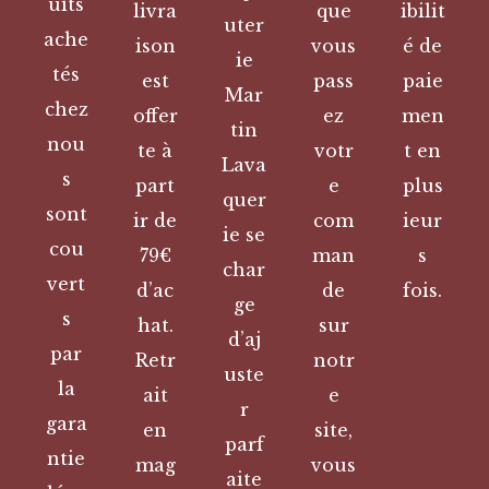
uits
livra
que
ibilit
uter
ache
ison
vous
é de
ie
tés
est
pass
paie
Mar
chez
offer
ez
men
tin
nou
te à
votr
t en
Lava
s
part
e
plus
quer
sont
ir de
com
ieur
ie se
cou
79€
man
s
char
vert
d’ac
de
fois.
ge
s
hat.
sur
d’aj
par
Retr
notr
uste
la
ait
e
r
gara
en
site,
parf
ntie
mag
vous
aite