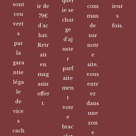
quer
sont
ir de
com
ieur
ie se
cou
79€
man
s
char
vert
d’ac
de
fois.
ge
s
hat.
sur
d’aj
par
Retr
notr
uste
la
ait
e
r
gara
en
site,
parf
ntie
mag
vous
aite
léga
asin
entr
men
le
offer
ez
t
de
t.
dans
votr
vice
une
e
s
zon
brac
cach
e