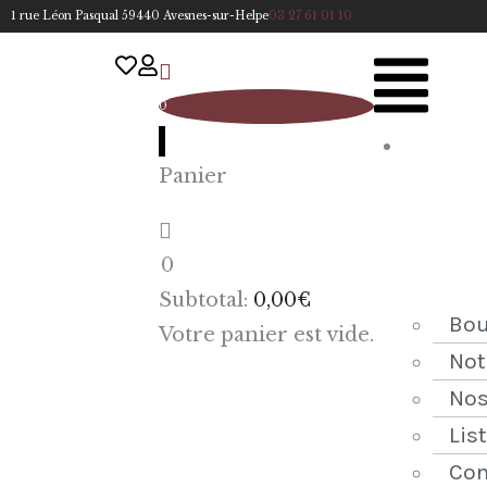
1 rue Léon Pasqual 59440 Avesnes-sur-Helpe
03 27 61 01 10
0
A
Panier
cc
u
eil
0
ACCUEIL
Subtotal:
0,00
€
NOTRE
Bou
Votre panier est vide.
HISTOIRE
Not
Nos
BOUTIQUE
Lis
NOS
Con