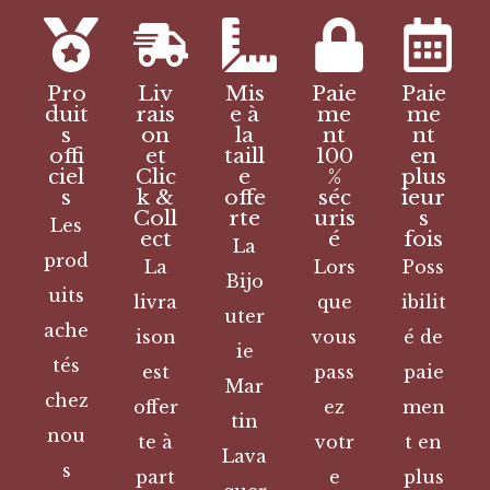
Pro
Liv
Mis
Paie
Paie
duit
rais
e à
me
me
s
on
la
nt
nt
offi
et
taill
100
en
ciel
Clic
e
%
plus
s
k &
offe
séc
ieur
Coll
rte
uris
s
Les
ect
é
fois
La
prod
La
Lors
Poss
Bijo
uits
livra
que
ibilit
uter
ache
ison
vous
é de
ie
tés
est
pass
paie
Mar
chez
offer
ez
men
tin
nou
te à
votr
t en
Lava
s
part
e
plus