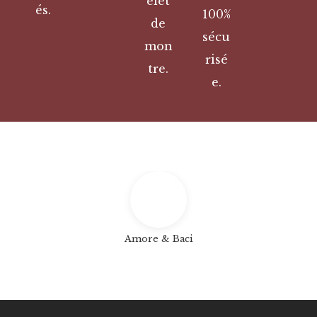
elet
és.
100%
de
sécu
mon
risé
tre.
e.
Amore & Baci