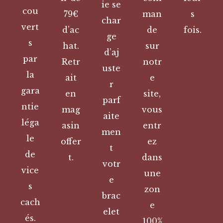
ie se
cou
79€
man
s
char
vert
d’ac
de
fois.
ge
s
hat.
sur
d’aj
par
Retr
notr
uste
la
ait
e
r
gara
en
site,
parf
ntie
mag
vous
aite
léga
asin
entr
men
le
offer
ez
t
de
t.
dans
votr
vice
une
e
s
zon
brac
cach
e
elet
és.
100%