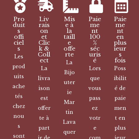
Pro
Liv
Mis
Paie
Paie
duit
rais
e à
me
me
s
on
la
nt
nt
offi
et
taill
100
en
ciel
Clic
e
%
plus
s
k &
offe
séc
ieur
Coll
rte
uris
s
Les
ect
é
fois
La
prod
La
Lors
Poss
Bijo
uits
livra
que
ibilit
uter
ache
ison
vous
é de
ie
tés
est
pass
paie
Mar
chez
offer
ez
men
tin
nou
te à
votr
t en
Lava
s
part
e
plus
quer
sont
ir de
com
ieur