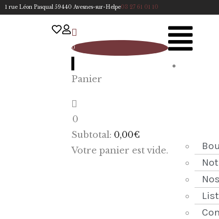
1 rue Léon Pasqual 59440 Avesnes-sur-Helpe
03 27 61 01 10
0
A
Panier
cc
u
eil
0
ACCUEIL
Subtotal:
0,00
€
NOTRE
Bou
Votre panier est vide.
HISTOIRE
Not
Nos
BOUTIQUE
Lis
NOS
Con