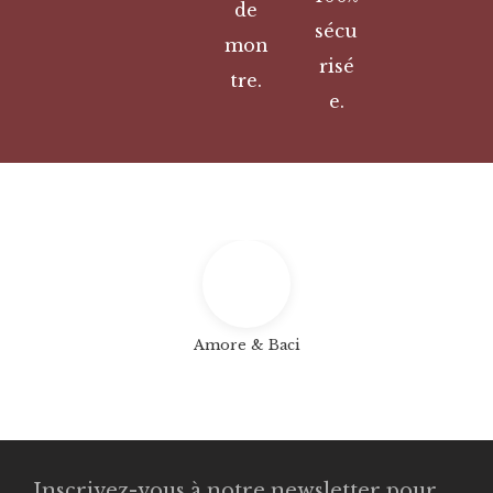
de
sécu
mon
risé
tre.
e.
Amore & Baci
Inscrivez-vous à notre newsletter pour