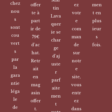
chez
offer
ez
men
tin
nou
te à
votr
t en
Lava
s
part
e
plus
quer
sont
ir de
com
ieur
ie se
cou
79€
man
s
char
vert
d’ac
de
fois.
ge
s
hat.
sur
d’aj
par
Retr
notr
uste
la
ait
e
r
gara
en
site,
parf
ntie
mag
vous
aite
léga
asin
entr
men
le
offer
ez
t
de
t.
dans
votr