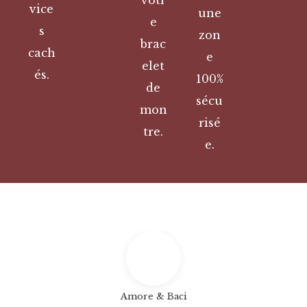
vice
une
e
s
zon
brac
cach
e
elet
és.
100%
de
sécu
mon
risé
tre.
e.
Amore & Baci