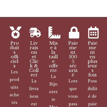
Pro
Liv
Mis
Paie
Paie
duit
rais
e à
me
me
s
on
la
nt
nt
offi
et
taill
100
en
ciel
Clic
e
%
plus
s
k &
offe
séc
ieur
Coll
rte
uris
s
Les
ect
é
fois
La
prod
La
Lors
Poss
Bijo
uits
livra
que
ibilit
uter
ache
ison
vous
é de
ie
tés
est
pass
paie
Mar