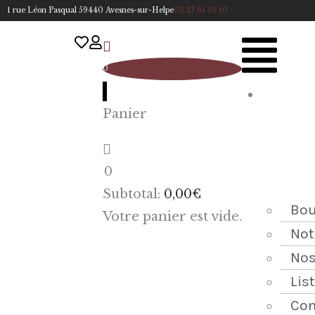
1 rue Léon Pasqual 59440 Avesnes-sur-Helpe
03 27 61 01 10
0
A
Panier
cc
u
eil
0
ACCUEIL
Subtotal:
0,00
€
NOTRE
Bou
Votre panier est vide.
HISTOIRE
Not
Nos
BOUTIQUE
Lis
NOS
Con