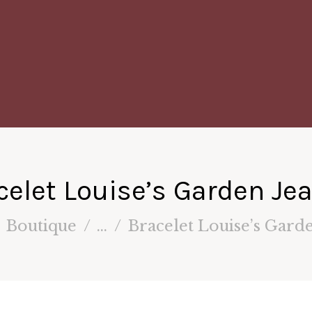
celet Louise’s Garden Je
Boutique
...
Bracelet Louise’s Gard