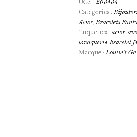
203434
UGS :
Bijouteri
Catégories :
Acier
Bracelets Fanta
,
acier
ave
Étiquettes :
,
lavaquerie
bracelet 
,
Louise's G
Marque :