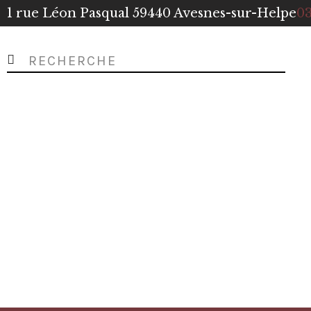
1 rue Léon Pasqual 59440 Avesnes-sur-Helpe
03