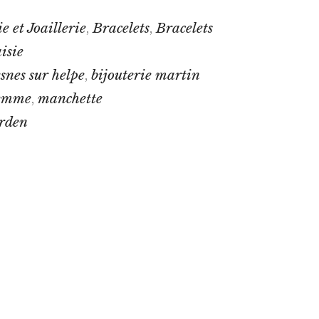
e et Joaillerie
Bracelets
Bracelets
,
,
isie
snes sur helpe
bijouterie martin
,
femme
manchette
,
arden