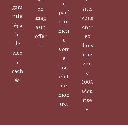
r
gara
en
site,
parf
ntie
mag
vous
aite
léga
asin
entr
men
le
offer
ez
t
de
t.
dans
votr
vice
une
e
s
zon
brac
cach
e
elet
és.
100%
de
sécu
mon
risé
tre.
e.