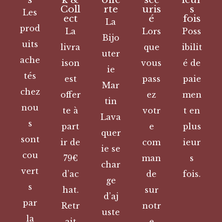
Coll
rte
uris
s
Les
ect
é
fois
La
prod
La
Lors
Poss
Bijo
uits
livra
que
ibilit
uter
ache
ison
vous
é de
ie
tés
est
pass
paie
Mar
chez
offer
ez
men
tin
nou
te à
votr
t en
Lava
s
part
e
plus
quer
sont
ir de
com
ieur
ie se
cou
79€
man
s
char
vert
d’ac
de
fois.
ge
s
hat.
sur
d’aj
par
Retr
notr
uste
la
ait
e