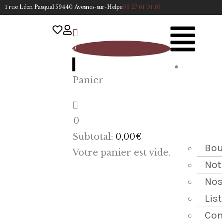
1 rue Léon Pasqual 59440 Avesnes-sur-Helpe
03 27 61 01 10
0
A
Panier
cc
u
eil
0
ACCUEIL
Subtotal:
0,00
€
NOTRE
Bou
Votre panier est vide.
HISTOIRE
Not
Nos
BOUTIQUE
Lis
NOS
Con