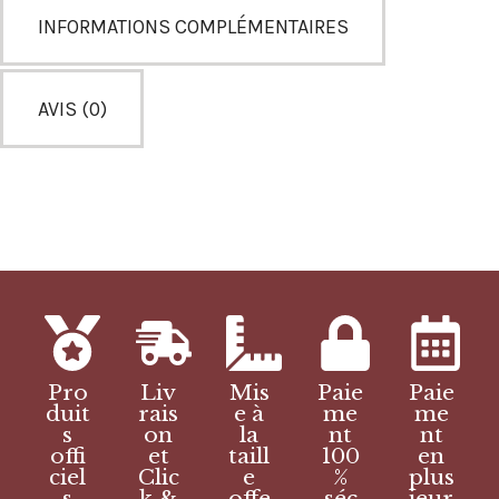
INFORMATIONS COMPLÉMENTAIRES
AVIS (0)
Pro
Liv
Mis
Paie
Paie
duit
rais
e à
me
me
s
on
la
nt
nt
offi
et
taill
100
en
ciel
Clic
e
%
plus
s
k &
offe
séc
ieur