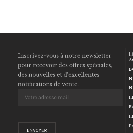
L
Inscrivez-vous à notre newsletter
A
pour recevoir des offres spéciales,
B
des nouvelles et d’excellentes
N
notifications de vente.
N
L
E
L
P