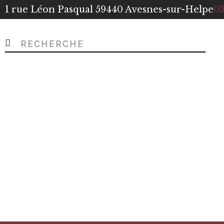
1 rue Léon Pasqual 59440 Avesnes-sur-Helpe
03