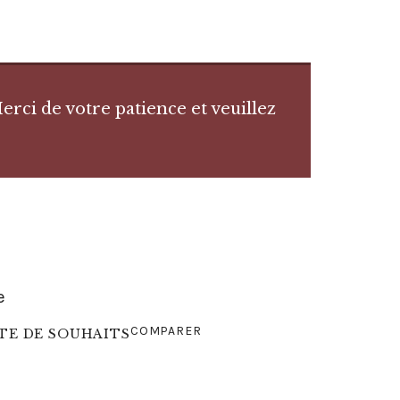
rci de votre patience et veuillez
e
COMPARER
STE DE SOUHAITS