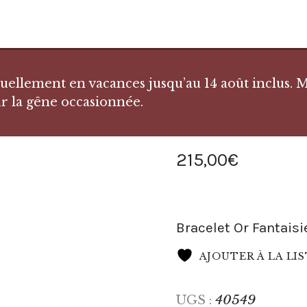
llement en vacances jusqu’au 14 août inclus. Me
r la gêne occasionnée.
215
,
00
€
Bracelet Or Fantaisi
AJOUTER À LA LI
40549
UGS :