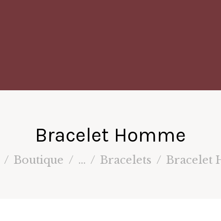
Bracelet Homme
Boutique
...
Bracelets
Bracele