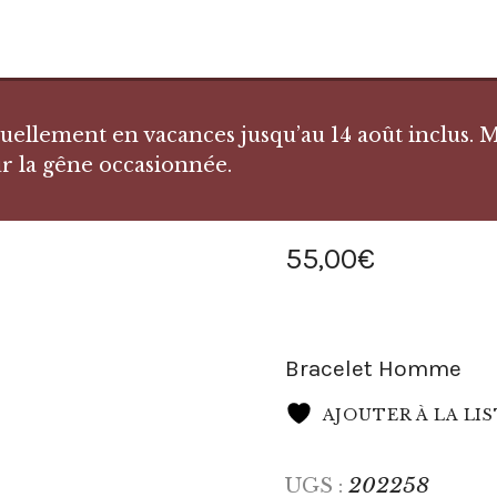
llement en vacances jusqu’au 14 août inclus. Me
r la gêne occasionnée.
55
,
00
€
Bracelet Homme
AJOUTER À LA LI
202258
UGS :