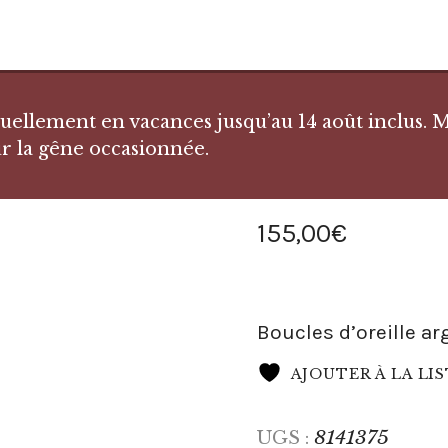
llement en vacances jusqu’au 14 août inclus. Me
r la gêne occasionnée.
155
,
00
€
Boucles d’oreille ar
AJOUTER À LA LI
8141375
UGS :