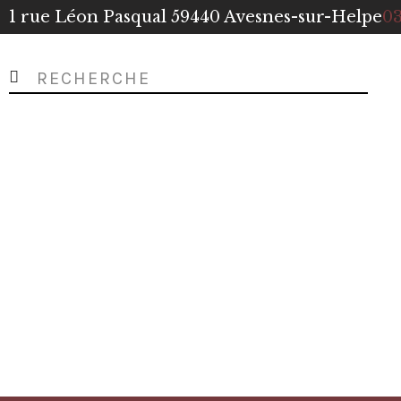
1 rue Léon Pasqual 59440 Avesnes-sur-Helpe
03