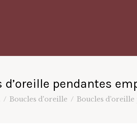
 d’oreille pendantes em
.
Boucles d'oreille
Boucles d’oreill