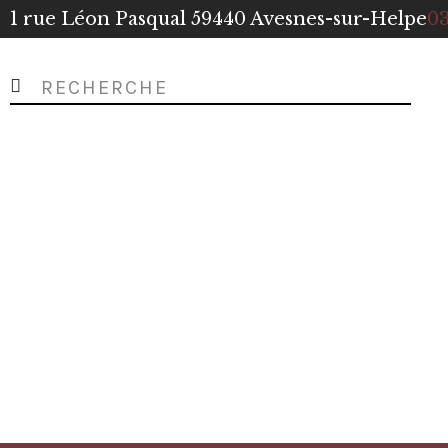
1 rue Léon Pasqual 59440 Avesnes-sur-Helpe
03