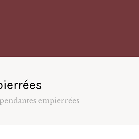
pierrées
e pendantes empierrées