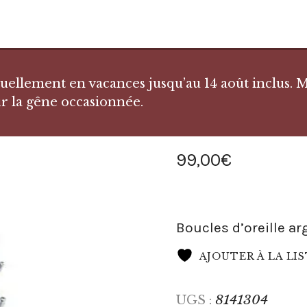
llement en vacances jusqu’au 14 août inclus. Me
r la gêne occasionnée.
99
,
00
€
Boucles d’oreille ar
AJOUTER À LA LI
8141304
UGS :