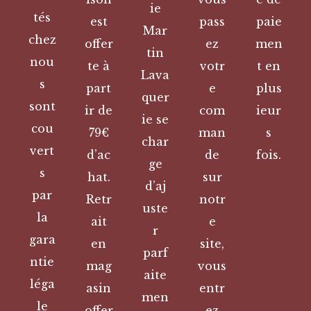
ie
tés
est
pass
paie
Mar
chez
offer
ez
men
tin
nou
te à
votr
t en
Lava
s
part
e
plus
quer
sont
ir de
com
ieur
ie se
cou
79€
man
s
char
vert
d’ac
de
fois.
ge
s
hat.
sur
d’aj
par
Retr
notr
uste
la
ait
e
r
gara
en
site,
parf
ntie
mag
vous
aite
léga
asin
entr
men
le
offer
ez