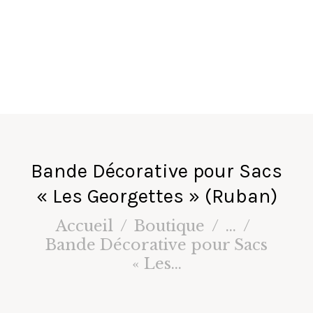
fa
ir
e
s
Bande Décorative pour Sacs
« Les Georgettes » (Ruban)
Accueil
Boutique
...
Bande Décorative pour Sacs
« Les...