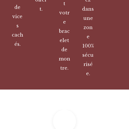
t
de
t.
dans
votr
vice
une
e
s
zon
brac
cach
e
elet
és.
100%
de
sécu
mon
risé
tre.
e.