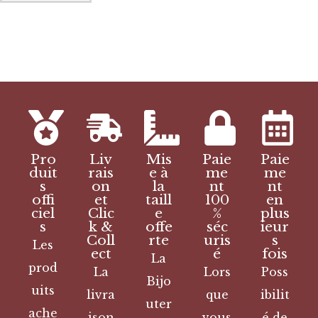
Pro
Liv
Mis
Paie
Paie
duit
rais
e à
me
me
s
on
la
nt
nt
offi
et
taill
100
en
ciel
Clic
e
%
plus
s
k &
offe
séc
ieur
Coll
rte
uris
s
Les
ect
é
fois
La
prod
La
Lors
Poss
Bijo
uits
livra
que
ibilit
uter
ache
ison
vous
é de