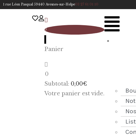
1 rue Léon Pasqual 59440 Avesnes-sur-Helpe
03 27 61 01 10
0
A
Panier
cc
u
eil
0
ACCUEIL
Subtotal:
0,00
€
NOTRE
Bou
Votre panier est vide.
HISTOIRE
Not
Nos
BOUTIQUE
Lis
NOS
Con