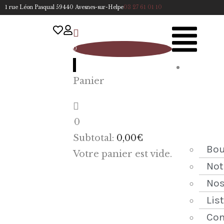
1 rue Léon Pasqual 59440 Avesnes-sur-Helpe
03 27 61 01 10
0
A
Panier
cc
u
eil
0
ACCUEIL
Subtotal:
0,00
€
NOTRE
Bou
Votre panier est vide.
HISTOIRE
Not
Nos
BOUTIQUE
Lis
NOS
Con