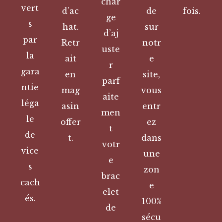
char
vert
d’ac
de
fois.
ge
s
hat.
sur
d’aj
par
Retr
notr
uste
la
ait
e
r
gara
en
site,
parf
ntie
mag
vous
aite
léga
asin
entr
men
le
offer
ez
t
de
t.
dans
votr
vice
une
e
s
zon
brac
cach
e
elet
és.
100%
de
sécu