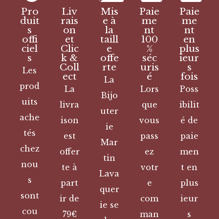
Pro
Liv
Mis
Paie
Paie
duit
rais
e à
me
me
s
on
la
nt
nt
offi
et
taill
100
en
ciel
Clic
e
%
plus
s
k &
offe
séc
ieur
Coll
rte
uris
s
Les
ect
é
fois
La
prod
La
Lors
Poss
Bijo
uits
livra
que
ibilit
uter
ache
ison
vous
é de
ie
tés
est
pass
paie
Mar
chez
offer
ez
men
tin
nou
te à
votr
t en
Lava
s
part
e
plus
quer
sont
ir de
com
ieur
ie se
cou
79€
man
s