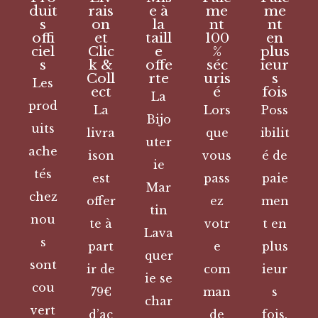
duit
rais
e à
me
me
s
on
la
nt
nt
offi
et
taill
100
en
ciel
Clic
e
%
plus
s
k &
offe
séc
ieur
Coll
rte
uris
s
Les
ect
é
fois
La
prod
La
Lors
Poss
Bijo
uits
livra
que
ibilit
uter
ache
ison
vous
é de
ie
tés
est
pass
paie
Mar
chez
offer
ez
men
tin
nou
te à
votr
t en
Lava
s
part
e
plus
quer
sont
ir de
com
ieur
ie se
cou
79€
man
s
char
vert
d’ac
de
fois.