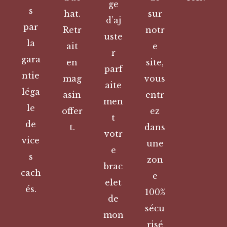
ge
s
hat.
sur
d’aj
par
Retr
notr
uste
la
ait
e
r
gara
en
site,
parf
ntie
mag
vous
aite
léga
asin
entr
men
le
offer
ez
t
de
t.
dans
votr
vice
une
e
s
zon
brac
cach
e
elet
és.
100%
de
sécu
mon
risé