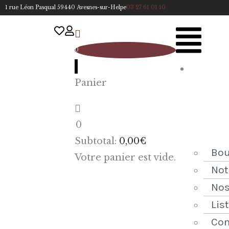
1 rue Léon Pasqual 59440 Avesnes-sur-Helpe
03 27 61 01 10
0
A
Panier
cc
u
eil
0
ACCUEIL
Subtotal:
0,00
€
NOTRE
Bou
Votre panier est vide.
HISTOIRE
Not
Nos
BOUTIQUE
Lis
NOS
Con