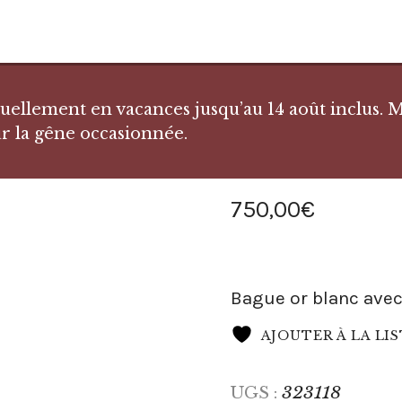
llement en vacances jusqu’au 14 août inclus. Me
r la gêne occasionnée.
750
,
00
€
Bague or blanc ave
AJOUTER À LA LI
323118
UGS :