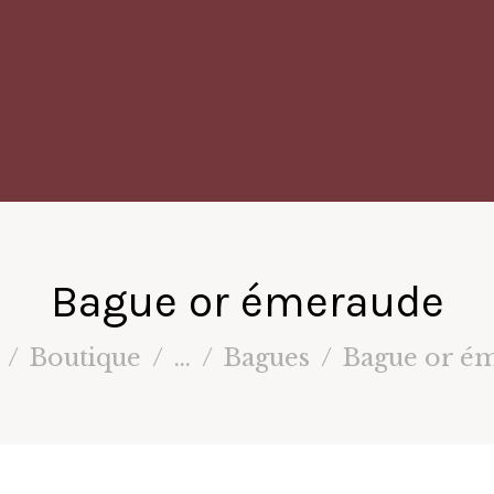
Bague or émeraude
Boutique
...
Bagues
Bague or é