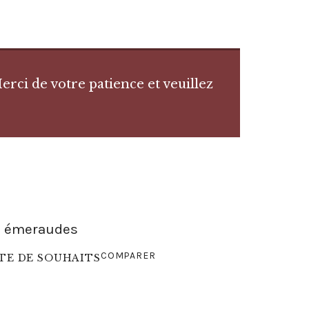
rci de votre patience et veuillez
c émeraudes
COMPARER
STE DE SOUHAITS