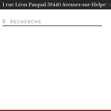
1 rue Léon Pasqual 59440 Avesnes-sur-Helpe
03