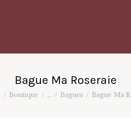
Bague Ma Roseraie
l
Boutique
...
Bagues
Bague Ma R