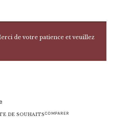
rci de votre patience et veuillez
e
COMPARER
STE DE SOUHAITS