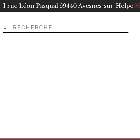
1 rue Léon Pasqual 59440 Avesnes-sur-Helpe
03