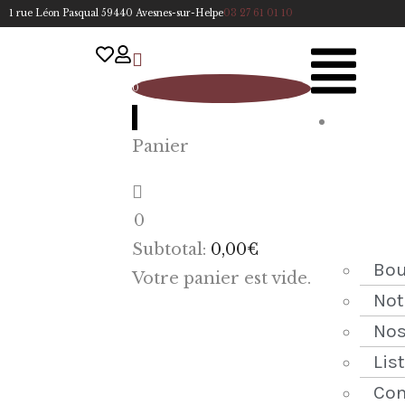
1 rue Léon Pasqual 59440 Avesnes-sur-Helpe
03 27 61 01 10
0
A
Panier
cc
u
eil
0
ACCUEIL
Subtotal:
0,00
€
NOTRE
Bou
Votre panier est vide.
HISTOIRE
Not
Nos
BOUTIQUE
Lis
NOS
Con