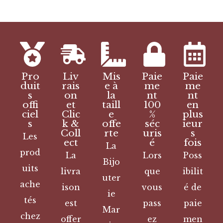
Pro
Liv
Mis
Paie
Paie
duit
rais
e à
me
me
s
on
la
nt
nt
offi
et
taill
100
en
ciel
Clic
e
%
plus
s
k &
offe
séc
ieur
Coll
rte
uris
s
Les
ect
é
fois
La
prod
La
Lors
Poss
Bijo
uits
livra
que
ibilit
uter
ache
ison
vous
é de
ie
tés
est
pass
paie
Mar
chez
offer
ez
men