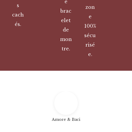
e
s
zon
brac
cach
e
elet
és.
100%
de
sécu
mon
risé
tre.
e.
Amore & Baci