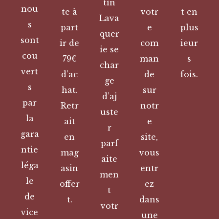
tin
nou
te à
votr
t en
Lava
s
part
e
plus
quer
sont
ir de
com
ieur
ie se
cou
79€
man
s
char
vert
d’ac
de
fois.
ge
s
hat.
sur
d’aj
par
Retr
notr
uste
la
ait
e
r
gara
en
site,
parf
ntie
mag
vous
aite
léga
asin
entr
men
le
offer
ez
t
de
t.
dans
votr
vice
une