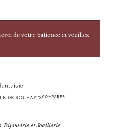
rci de votre patience et veuillez
fantaisie
COMPARER
STE DE SOUHAITS
s
Bijouterie et Joaillerie
,