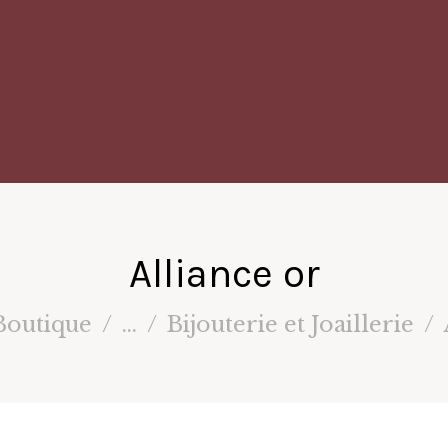
Alliance or
Boutique
...
Bijouterie et Joaillerie