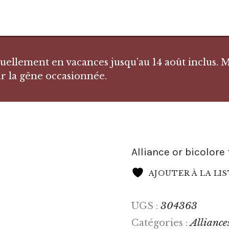
llement en vacances jusqu’au 14 août inclus. Me
r la gêne occasionnée.
Alliance or bicolore 
AJOUTER À LA LI
304363
UGS :
Alliance
Catégories :