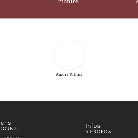
montre.
Amore & Baci
iens
Infos
CCUEIL
A PROPOS