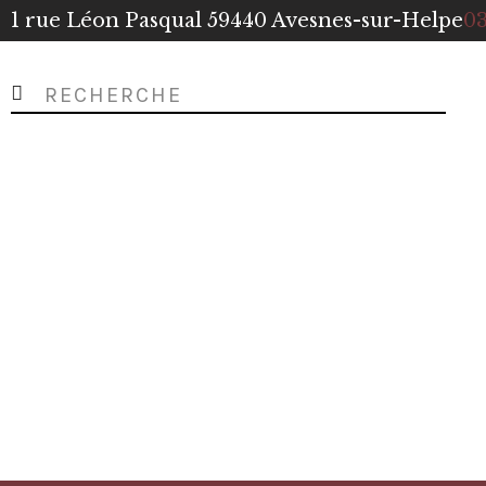
1 rue Léon Pasqual 59440 Avesnes-sur-Helpe
03