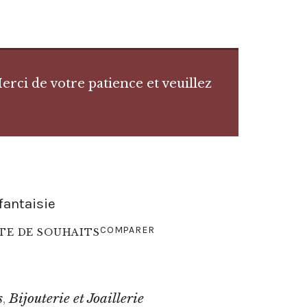
rci de votre patience et veuillez
fantaisie
COMPARER
STE DE SOUHAITS
s
Bijouterie et Joaillerie
,