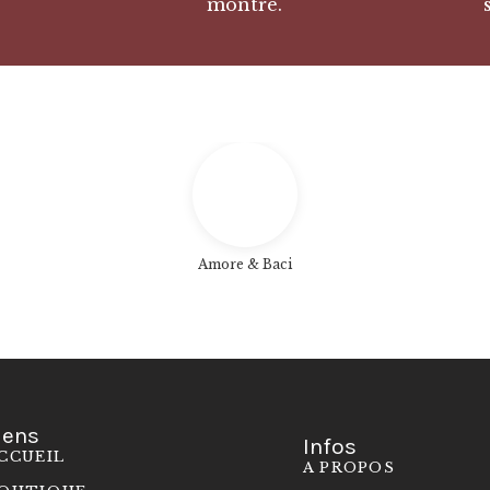
montre.
Amore & Baci
iens
Infos
CCUEIL
A PROPOS