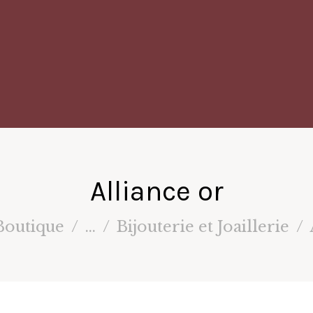
Alliance or
Boutique
...
Bijouterie et Joaillerie