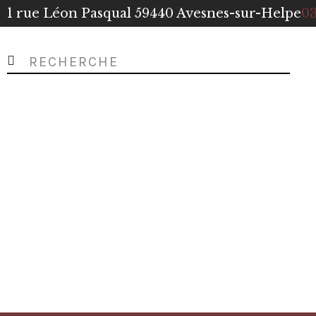
1 rue Léon Pasqual 59440 Avesnes-sur-Helpe
03