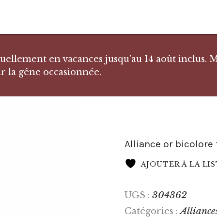
llement en vacances jusqu’au 14 août inclus. Me
r la gêne occasionnée.
Alliance or bicolore 
AJOUTER À LA LI
304362
UGS :
Alliance
Catégories :