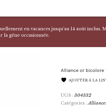
llement en vacances jusqu’au 14 août inclus. Me
r la gêne occasionnée.
Alliance or bicolore 
AJOUTER À LA LI
304332
UGS :
Alliance
Catégories :