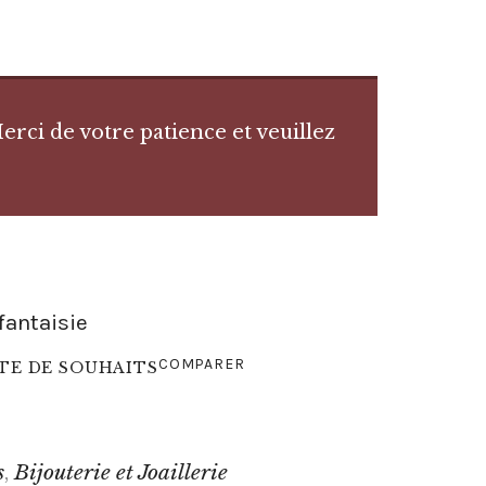
rci de votre patience et veuillez
fantaisie
COMPARER
STE DE SOUHAITS
s
Bijouterie et Joaillerie
,