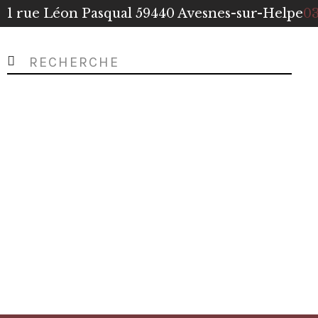
1 rue Léon Pasqual 59440 Avesnes-sur-Helpe
03