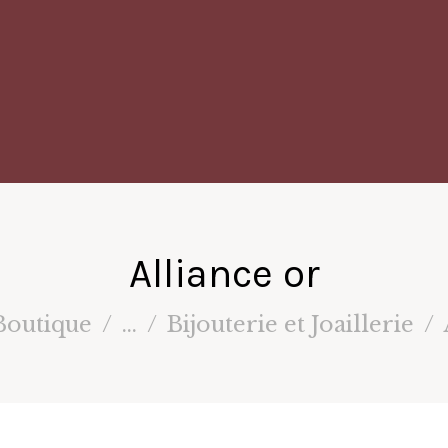
Alliance or
Boutique
...
Bijouterie et Joaillerie