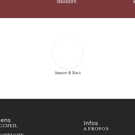
montre.
Amore & Baci
iens
Infos
CCUEIL
A PROPOS