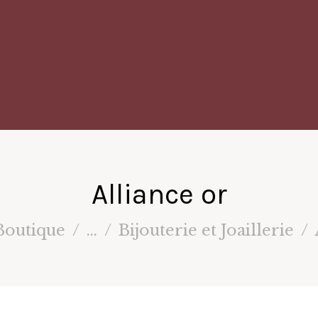
Alliance or
Boutique
...
Bijouterie et Joaillerie