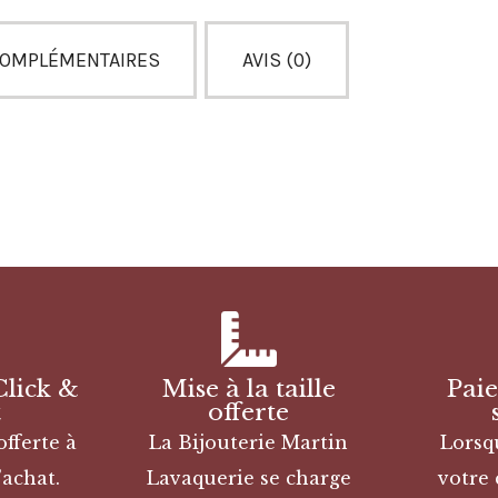
COMPLÉMENTAIRES
AVIS (0)
Click &
Mise à la taille
Pai
t
offerte
offerte à
La Bijouterie Martin
Lorsq
’achat.
Lavaquerie se charge
votre