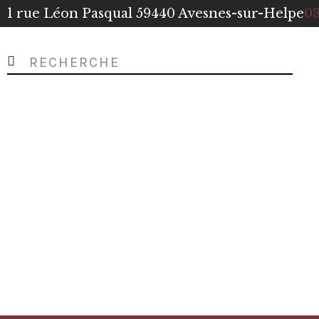
1 rue Léon Pasqual 59440 Avesnes-sur-Helpe
03