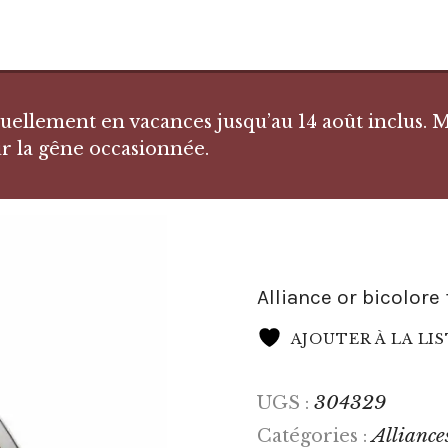
llement en vacances jusqu’au 14 août inclus. Me
r la gêne occasionnée.
Alliance or bicolore 
AJOUTER À LA LI
304329
UGS :
Alliance
Catégories :