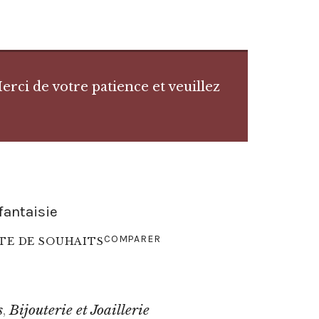
rci de votre patience et veuillez
fantaisie
COMPARER
STE DE SOUHAITS
s
Bijouterie et Joaillerie
,