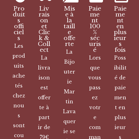
Pro
Liv
Mis
Paie
Paie
duit
rais
e à
me
me
s
on
la
nt
nt
offi
et
taill
100
en
ciel
Clic
e
%
plus
s
k &
offe
séc
ieur
Coll
rte
uris
s
Les
ect
é
fois
La
prod
La
Lors
Poss
Bijo
uits
livra
que
ibilit
uter
ache
ison
vous
é de
ie
tés
est
pass
paie
Mar
chez
offer
ez
men
tin
nou
te à
votr
t en
Lava
s
part
e
plus
quer
sont
ir de
com
ieur
ie se
cou
79€
man
s