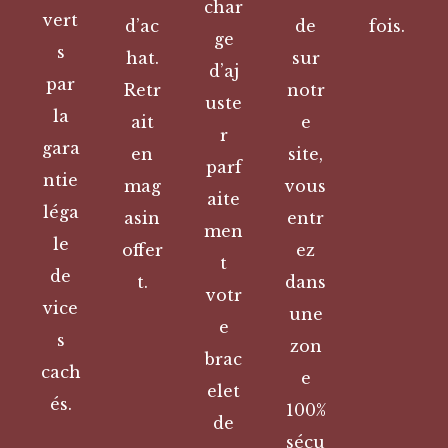
char
vert
d’ac
de
fois.
ge
s
hat.
sur
d’aj
par
Retr
notr
uste
la
ait
e
r
gara
en
site,
parf
ntie
mag
vous
aite
léga
asin
entr
men
le
offer
ez
t
de
t.
dans
votr
vice
une
e
s
zon
brac
cach
e
elet
és.
100%
de
sécu