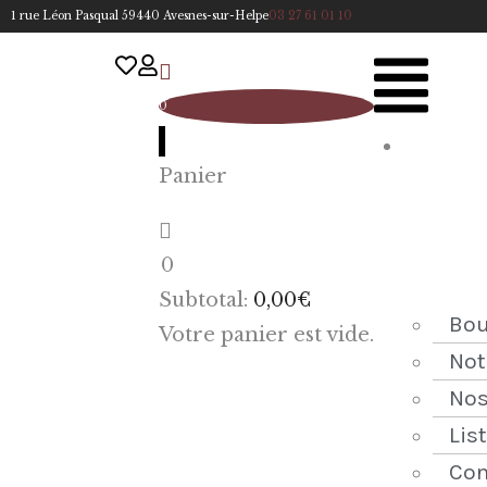
1 rue Léon Pasqual 59440 Avesnes-sur-Helpe
03 27 61 01 10
0
A
Panier
cc
u
eil
0
ACCUEIL
Subtotal:
0,00
€
NOTRE
Bou
Votre panier est vide.
HISTOIRE
Not
Nos
BOUTIQUE
Lis
NOS
Con