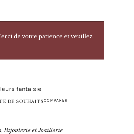
rci de votre patience et veuillez
uleurs fantaisie
COMPARER
STE DE SOUHAITS
s
Bijouterie et Joaillerie
,