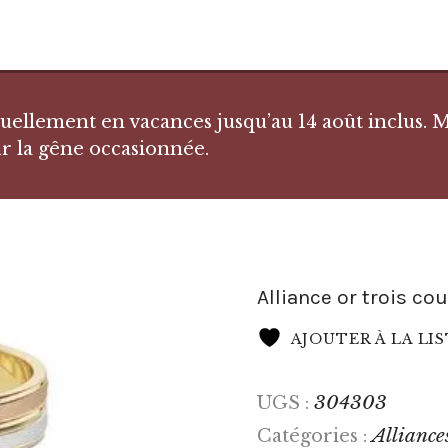
llement en vacances jusqu’au 14 août inclus. Me
r la gêne occasionnée.
Alliance or trois co
AJOUTER À LA LI
304303
UGS :
Alliance
Catégories :