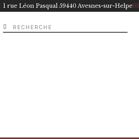
1 rue Léon Pasqual 59440 Avesnes-sur-Helpe
03