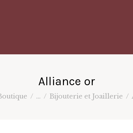
Alliance or
Boutique
...
Bijouterie et Joaillerie